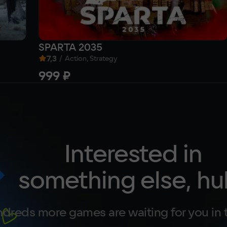
SPARTA 2035
7,3
/
Action, Strategy
999 ₽
Interested in
something else, hu
dreds more games are waiting for you in 