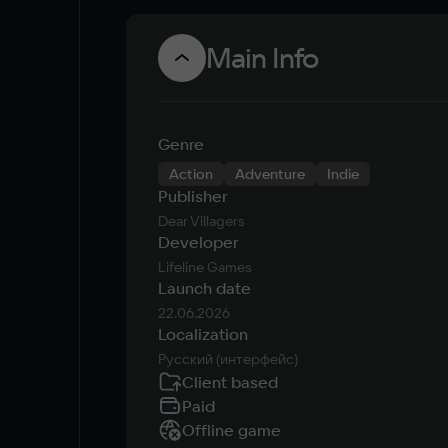
Main Info
Genre
Action
Adventure
Indie
Publisher
Dear Villagers
Developer
Lifeline Games
Launch date
22.06.2026
Localization
Русский (интерфейс)
Client based
Paid
Offline game