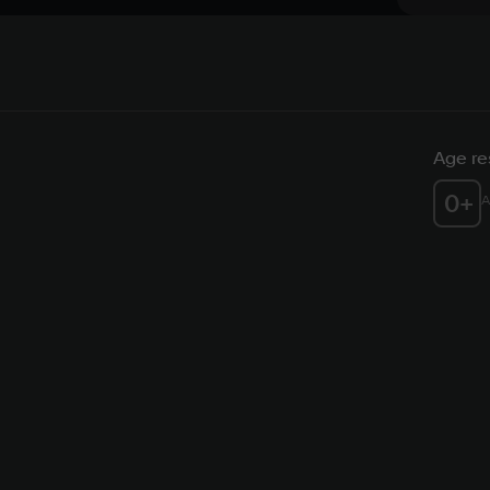
Age res
0
+
A