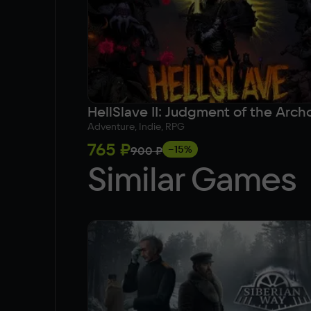
HellSlave II: Judgment of the Arch
Adventure, Indie, RPG
765 ₽
−15%
900 ₽
Similar Games