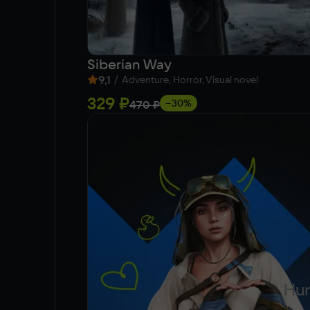
Siberian Way
9,1
/
Adventure, Horror, Visual novel
329 ₽
−30%
470 ₽
Hun