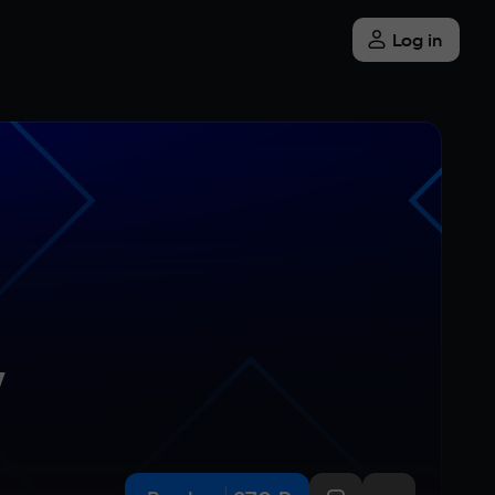
Log in
y