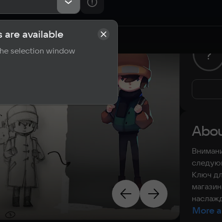
 are available
rements
Reviews
 the selection window
?
Abou
Внимани
следующ
Ключ дл
магазин
наслажд
More a