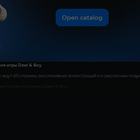
Open catalog
ия игры Deer & Boy.
с ждут 60 страниц эксклюзивных иллюстраций и и закулисных подр
которые спойлеры к Deer & Boy.
ом языке.
& Boy в формате PDF в папке с игрой.
 фотополимерными принтерами. Размер зависит от персонажа. Если 