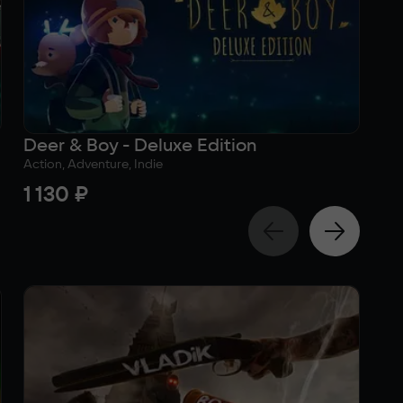
Deer & Boy - Deluxe Edition
De
Action, Adventure, Indie
Act
1 130 ₽
9