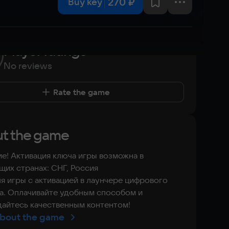
270 ₽
Buy key
Player ratings
No reviews
Rate the game
t the game
е! Активация ключа игры возможна в
их странах: СНГ, Россия
я игры с активацией в лаунчере цифрового
а. Оплачивайте удобным способом и
айтесь качественным контентом!
bout the game