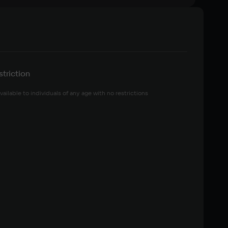
triction
vailable to individuals of any age with no restrictions