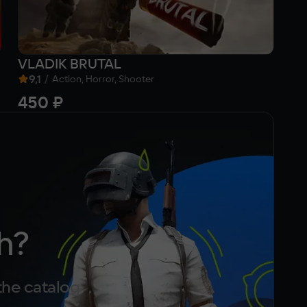
VLADIK BRUTAL
Ta
9,1
/
7
Action, Horror, Shooter
450 ₽
Fr
h?
the catalog