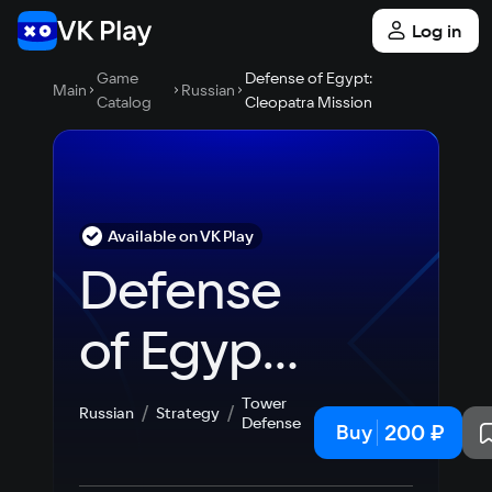
Log in
Game
Defense of Egypt:
Main
Russian
Catalog
Cleopatra Mission
Available on VK Play
Defense 
of Egypt: 
Cleopatra 
Tower
Russian
Strategy
Defense
200 ₽
Buy
Mission