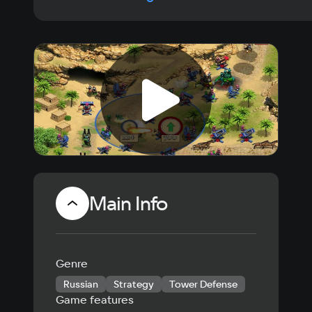
Эпическая битва Египта и Рима не оставит вас
равнодушными.
Помогите отстоять независимость Египта,
управляемого прекрасной Клеопатрой.
Main Info
Genre
Russian
Strategy
Tower Defense
Game features