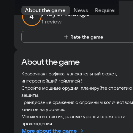
About the game
News
Requirements
Player ratings
4
1 review
Rate the game
About the game
Красочная графика, увлекательный сюжет,
интереснейший геймплей !
Стройте мощные орудия, планируйте стратегию
защиты.
Грандиозные сражения с огромным количеством
юнитов на уровнях.
Множество тактик, разные уровни сложности
прохождения.
More about the game
Уникальная система улучшений орудий и заклина