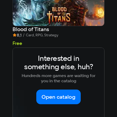
Blood of Titans
8,1
/
7
/
Card, RPG, Strategy
fr
Free
Interested in
something else, huh?
Hundreds more games are waiting for
you in the catalog
Open catalog