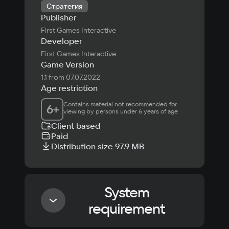
Стратегия
Publisher
First Games Interactive
Developer
First Games Interactive
Game Version
1.1 from 07.07.2022
Age restriction
Contains material not recommended for 
6
+
viewing by persons under 6 years of age
Client based
Paid
Distribution size 97.9 MB
System
requirement