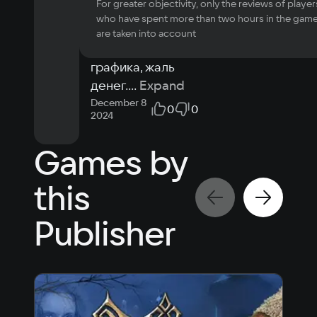
2048
For greater objectivity, only the reviews of player
Башен мало, 
Memory
who have spent more than two hours in the gam
абгрейда мало, 
are taken into account
2 Gb
скучная 
Video card
графика, жаль 
2+ gb
Space
денег.
...
Expand
0.1 GB
December 8
0
0
2024
Games by
this
Publisher