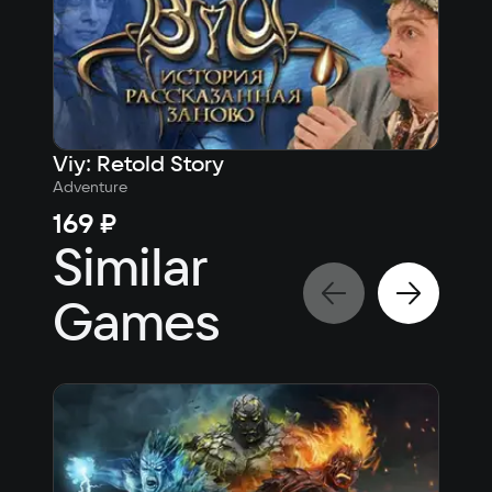
Viy: Retold Story
Law
Adventure
Strat
169 ₽
175
Similar
Games