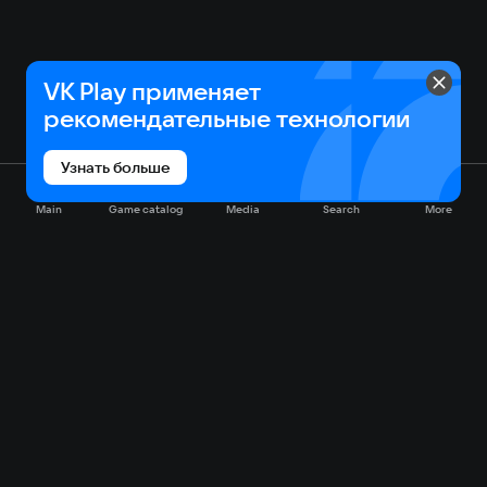
VK Play применяет
рекомендательные технологии
Узнать больше
Main
Game catalog
Media
Search
More
Game catalog
Available on VK Play
Free
Sale
My games