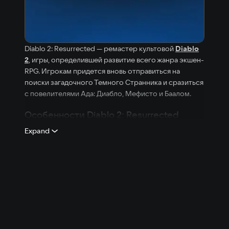
Diablo 2: Resurrected — ремастер культовой
Diablo
2
, игры, определившей развитие всего жанра экшен-
RPG. Игрокам придется вновь отправиться на
поиски загадочного Темного Странника и сразиться
с повелителями Ада: Диабло, Мефисто и Баалом.
Особенности Diablo 2: Resurrected
Expand
Новый графический движок
— авторы
ремастера полностью перерисовали
монстров, героев, предметы и заклинания
Diablo 2 на новом движке, чтобы игра
выглядела максимально современно.
Обновленная версия будет поддерживать
разрешение 4K (2160p).
Сюжет, охватывающий пять актов
— в
переиздание вошли оригинальная Diablo 2 и