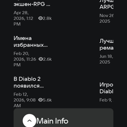
экшен-RPG в
ARPG в 2
2026 году
Apr 28,
году
Nov 26,
2026, 1:12
2.8k
2025
PM
Имена
Лучшие
избранных
ремастер
игроков
Feb 20,
ремейки
Jun 18,
Diablo
2026, 11:26
2.6k
2025
высекут на
PM
монументе в
офисе
В Diablo 2
Игроку
Blizzard
появился
Diablo 2:
новый класс
Feb 12,
Resurrect
— спустя 25
2026, 9:08
5.6k
Feb 9, 2024
выпал
лет после
AM
редчайш
релиза
предмет:
Main Info
шанс 1 к 3