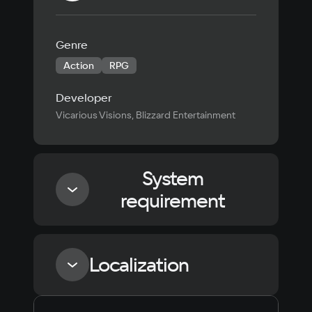
000 000
Genre
Action
RPG
Developer
Vicarious Visions, Blizzard Entertainment
System
requirement
Minimum
Localization
Processor
Intel Core i3-3250 / AMD FX-4350