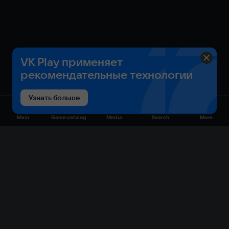
VK Play применяет
рекомендательные технологии
Узнать больше
Main
Game catalog
Media
Search
More
Game catalog
Available on VK Play
Free
Sale
My games