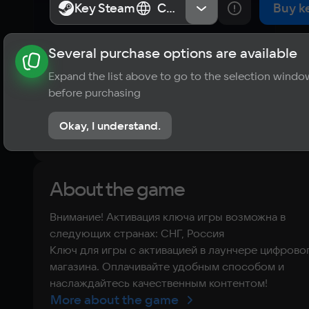
Upgrade
Key Steam
Key Steam
СНГ, Россия
СНГ, Россия
Buy k
Several purchase options are available
About the game
News
Requirements
Player ratings
Expand the list above to go to the selection windo
?
before purchasing
No reviews
Okay, I understand.
Rate the game
About the game
Внимание! Активация ключа игры возможна в
следующих странах: СНГ, Россия
Ключ для игры с активацией в лаунчере цифрово
магазина. Оплачивайте удобным способом и
наслаждайтесь качественным контентом!
More about the game