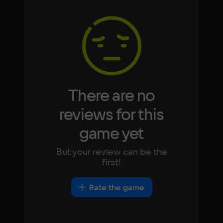
Memory
Arabic
Italian
16 Гб
Korean
Portugues
Japanese
Turkish
Video card
NVidia GeForce RTX 2060
Space
40 ГБ
There are no
Other
reviews for this
DirectX(R): 9.0, Звуковая карта: 
game yet
совместимая c DirectX
But your review can be the
first!
Rate the game