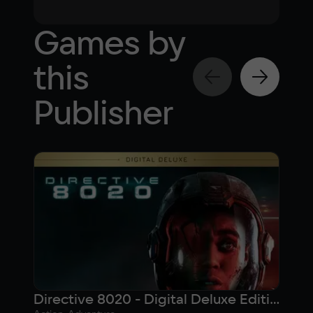
Games by
this
Publisher
Directive 8020 - Digital Deluxe Edition
Dir