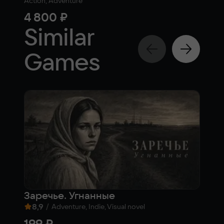
Action, Adventure
Actio
4 800 ₽
4 
Similar
Games
Заречье. Угнанные
Arm
8,9
/
6,
Adventure, Indie, Visual novel
199 ₽
Fre