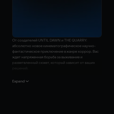
От создателей UNTIL DAWN и THE QUARRY:
абсолютно новое кинематографическое научно-
фантастическое приключение в жанре хоррор. Вас
ждет напряженная борьба за выживание и
разветвленный сюжет, который зависит от ваших
решений.
Земля умирает, и времени у человечества осталось
Expand
немного. Тау Кита, что в 12 световых годах от дома,
сулит призрачную надежду... Но когда корабль-
колония «Кассиопея» терпит крушение, выясняется,
что члены экипажа здесь не одни.
Команду «Кассиопеи» преследует инопланетное
существо, способное принимать облик человека.