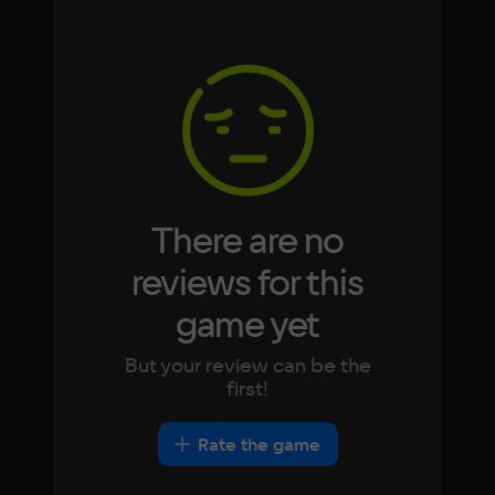
Simplified
German
Chinese
Memory
Arabic
Italian
16 Гб
Korean
Portugues
Japanese
Turkish
Video card
NVidia GeForce RTX 2060
Space
40 ГБ
There are no
Other
reviews for this
DirectX(R): 9.0, Звуковая карта: 
game yet
совместимая c DirectX
But your review can be the
first!
Rate the game