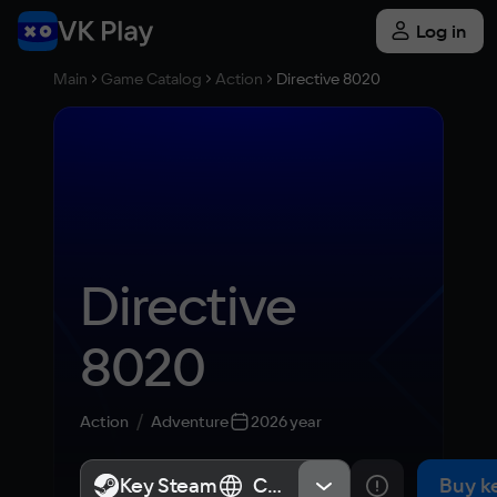
Log in
Main
Game Catalog
Action
Directive 8020
Directive 
8020
Action
Adventure
2026 year
Key Steam
Key Steam
СНГ, Россия
СНГ, Россия
Buy k