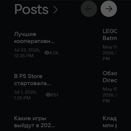
Posts
LEGO
Лучшие
Batman:
кооперативные
Legacy of
May 19,
игры в 2026
Jul 22, 2026,
Dark Knig
4.5k
2026, 3:48
году
12:35 PM
слили в с
PM
до релиз
Обзор
В PS Store
Directive
стартовала
8020 — в
May 15,
масштабная
Jul 1, 2026,
космосе
851
2026, 5:35
распродажа со
1:26 PM
никто не
PM
скидками до
услышит
75%
твой крик
Какие игры
Клад на 3
выйдут в 2026
млн рубл