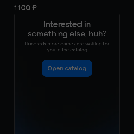
1 100 ₽
99
Interested in
something else, huh?
Hundreds more games are waiting for
you in the catalog
Open catalog