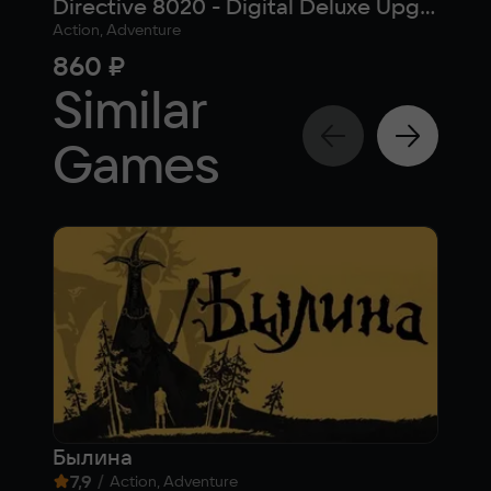
Directive 8020 - Digital Deluxe Upgrade
Action, Adventure
Actio
860 ₽
4 
Similar
Games
Былина
The
7,9
/
7,9
Action, Adventure