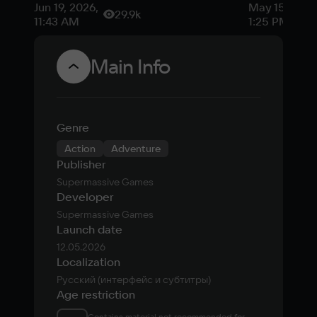
году: самые
фильм Mor
Jun 19, 2026,
May 15, 2026
29.9k
ожидаемые
Kombat 3:
11:43 AM
1:25 PM
релизы
новости
недели
Main Info
Медиа VK
Play
Genre
Action
Adventure
Publisher
Supermassive Games
Developer
Supermassive Games
Launch date
12.05.2026
Localization
Русский (интерфейс и субтитры)
Age restriction
Contains material not recommended for 