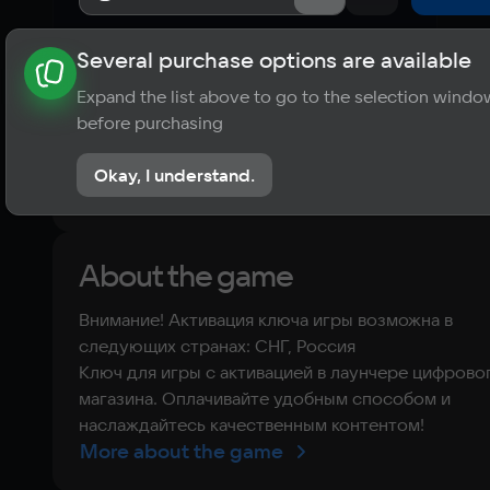
Several purchase options are available
About the game
News
Publications
Player ratings
Expand the list above to go to the selection windo
?
before purchasing
No reviews
Okay, I understand.
Rate the game
About the game
Внимание! Активация ключа игры возможна в
следующих странах: СНГ, Россия
Ключ для игры с активацией в лаунчере цифрово
магазина. Оплачивайте удобным способом и
наслаждайтесь качественным контентом!
More about the game