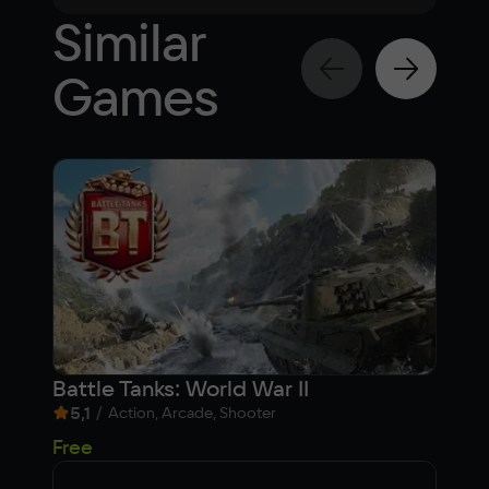
Similar
Games
Battle Tanks: World War II
For
5,1
/
6,
Action, Arcade, Shooter
Free
Fre