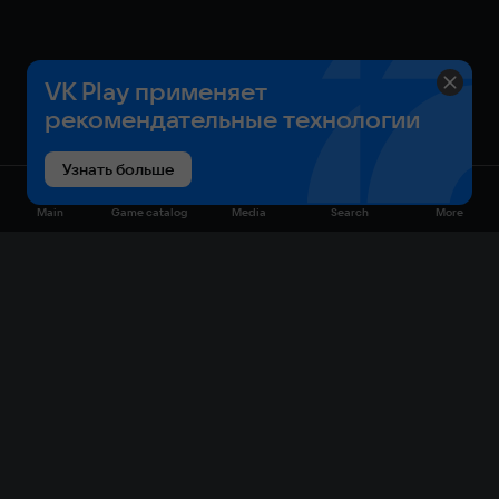
VK Play применяет
рекомендательные технологии
Узнать больше
Main
Game catalog
Media
Search
More
Game catalog
Available on VK Play
Free
Sale
My games