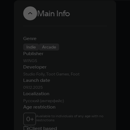
Main Info
Genre
Indie
Arcade
Publisher
WINGS
Developer
Studio Folly, Toot Games, Foot
Launch date
09.12.2025
Localization
Русский (интерфейс)
Age restriction
Available to individuals of any age with no 
0
+
restrictions
Client based