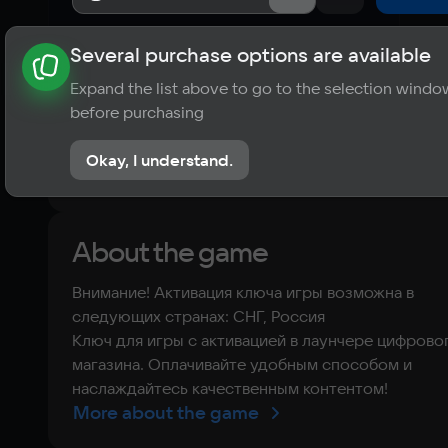
Several purchase options are available
About the game
News
Requirements
Player ratings
Expand the list above to go to the selection windo
?
before purchasing
No reviews
Okay, I understand.
Rate the game
About the game
Внимание! Активация ключа игры возможна в
следующих странах: СНГ, Россия
Ключ для игры с активацией в лаунчере цифрово
магазина. Оплачивайте удобным способом и
наслаждайтесь качественным контентом!
More about the game