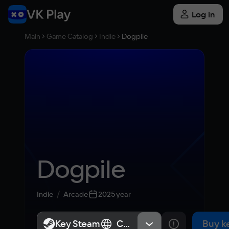
Log in
Main
Game Catalog
Indie
Dogpile
Dogpile
Indie
Arcade
2025 year
Key Steam
Key Steam
СНГ, Россия
СНГ, Россия
Buy k