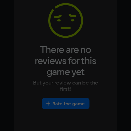
1 Гб
Korean
Portugues
Japanese
Turkish
Video card
OpenGL 2.1
Space
200 МБ
There are no
Other
reviews for this
DirectX(R): 9.0, Звуковая карта: 
game yet
совместимая c DirectX
But your review can be the
first!
Rate the game