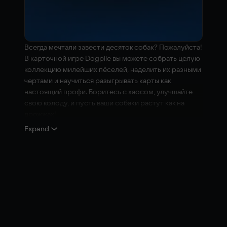
Всегда мечтали завести десяток собак? Пожалуйста!
В карточной игре Dogpile вы можете собрать целую
коллекцию милейших пёселей, наделить их разными
чертами и научиться разыгрывать карты как
настоящий профи. Боритесь с хаосом, улучшайте
свою колоду, и пусть ваши собаки растут как на
дрожжах!
Expand
Стоит двум одинаковым псам соприкоснуться — и
вжух! Вы получаете собаку побольше. Размещайте
собак с умом, выбирайте нужные улучшения — и
скоро станете командовать сворой гигантов.
Как и в жизни, у всякого пса свой характер. Вам
может достаться хладнокровный хранитель
домашнего очага или брехливая пустолайка,
ленивый увалень или демон-разрушитель любимых
тапок… Всем им полезно иногда купаться, чтобы