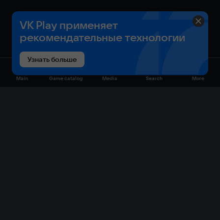
VK Play применяет
рекомендательные технологии
Узнать больше
Main
Game catalog
Media
Search
More
Game catalog
Available on VK Play
Free
Sale
My games
Cloud gaming