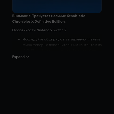
Внимание! Требуется наличие Xenoblade
Chronicles X Definitive Edition.
Особенности Nintendo Switch 2
Исследуйте обширную и загадочную планету
Мира, теперь с дополнительным контентом из
Definitive Edition и улучшенной графикой для
консоли Nintendo Switch™ 2
Expand
Насладитесь более плавной частотой кадров
и играйте в разрешении 4K в режиме
телевизора
Ускорьте свое путешествие
Обновитесь до игры Xenoblade Chronicles™ X:
Definitive Edition – Nintendo Switch™ 2 Edition, чтобы
сделать свое приключение на планете Мира еще
ярче!