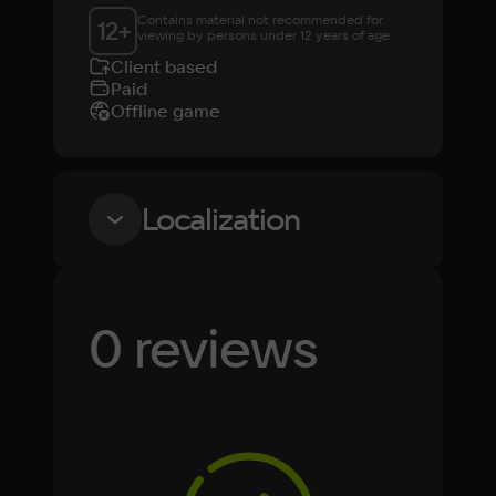
Contains material not recommended for 
12
+
viewing by persons under 12 years of age
Client based
Paid
Offline game
Localization
Language
Text
Voiceover
Language
0 reviews
Russian
Spanish
English
French
Simplified
German
Chinese
Arabic
Italian
Korean
Portugues