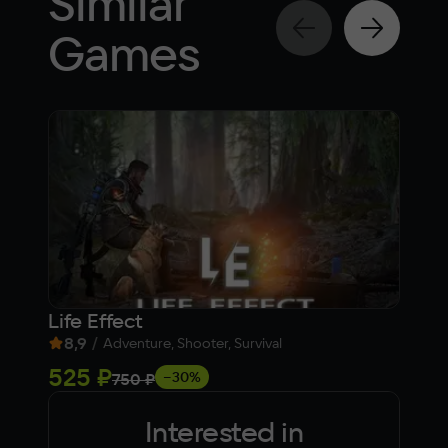
Similar
Games
Life Effect
Met
8,9
/
9
Adventure, Shooter, Survival
525 ₽
1 5
−30%
750 ₽
Interested in