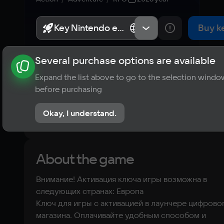
Definitive 
Edition – 
Key Nintendo eShop (Game-EU)
Key Nintendo eShop (Game-EU)
Европа
Европа
Buy k
Nintendo 
Several purchase options are available
About the game
News
Requirements
Player ratings
Switch 2 
Expand the list above to go to the selection windo
?
before purchasing
No reviews
Edition 
Okay, I understand.
Rate the game
Upgrade Pack 
About the game
(Nintendo 
Внимание! Активация ключа игры возможна в
Switch 2 - 
следующих странах: Европа
Ключ для игры с активацией в лаунчере цифрово
Цифровая 
магазина. Оплачивайте удобным способом и