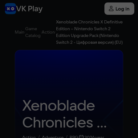
Log in
Xenoblade Chronicles X Definitive
Game
Edition – Nintendo Switch 2
Main
Action
Catalog
Edition Upgrade Pack (Nintendo
Switch 2 - Цифровая версия) (EU)
Xenoblade 
Chronicles X 
Action
Adventure
RPG
2026 year