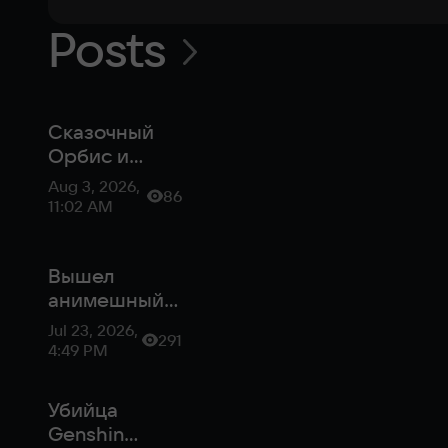
Posts
Сказочный
Орбис и
комбо-
Aug 3, 2026,
86
связки: чем
11:02 AM
удивляет
DragonSword:
Awakening
Вышел
анимешный
ролевой
Jul 23, 2026,
291
экшен на
4:49 PM
Unreal Engine
5 —
Убийца
DragonSword:
Genshin
Awakening