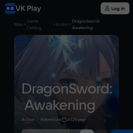
Log in
Game
DragonSword:
Main
Action
Catalog
Awakening
DragonSword:
 Awakening
Action
Adventure
2026 year