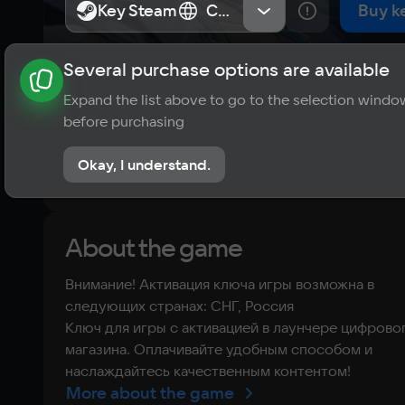
Key Steam
Key Steam
СНГ, Россия
СНГ, Россия
Buy k
Several purchase options are available
About the game
News
Publications
Player ratings
Expand the list above to go to the selection windo
?
before purchasing
No reviews
Okay, I understand.
Rate the game
About the game
Внимание! Активация ключа игры возможна в
следующих странах: СНГ, Россия
Ключ для игры с активацией в лаунчере цифрово
магазина. Оплачивайте удобным способом и
наслаждайтесь качественным контентом!
More about the game