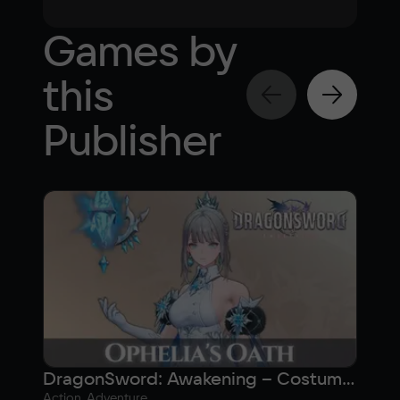
Games by
this
Publisher
DragonSword: Awakening – Costume: Ophelia’s Oath
Action, Adventure
Actio