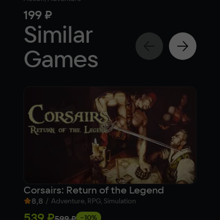
199 ₽
199
Similar
Games
Corsairs: Return of the Legend
161
8,8
/
8
Adventure, RPG, Simulation
539 ₽
613
−10%
599 ₽