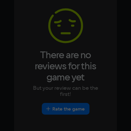
Arabic
Italian
NVIDIA Geforce GTX1660
Korean
Portugues
Space
Japanese
Turkish
25 GB
Recommended
OS
Windows 10
There are no
Processor
reviews for this
Intel i7-9700F
Memory
game yet
16 GB ОЗУ
Video card
But your review can be the
NVIDIA Geforce RTX3060
first!
Space
25 GB
Rate the game