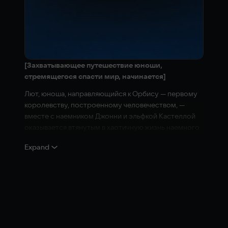
[Захватывающее путешествие юноши,
стремящегося спасти мир, начинается]
Лют, юноша, направляющийся к Орбису — первому
королевству, построенному человечеством, —
вместе с наемником Джонни и эльфкой Кастеллой
оказывается втянутым в хаотичную жизнь наемного
солдата.
Expand
Приходит час, когда над мирным континентом
нависает огромная тень, и судьба Люта начинает
рушиться.
Сможет ли юноша стать Мечом Дракона — Героем,
которому суждено спасти континент?
[Удивительное приключение в открытом мире в