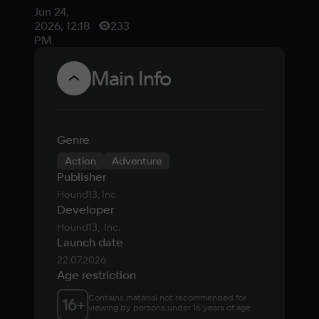
Impact на
Jun 24,
Unreal Engine
2026, 12:18
233
5? Обзор
PM
демо
Main Info
DragonSword
Genre
Action
Adventure
Publisher
Hound13, Inc.
Developer
Hound13,  Inc.
Launch date
22.07.2026
Age restriction
Contains material not recommended for 
16
+
viewing by persons under 16 years of age