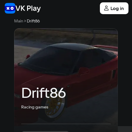
Log in
Main
Drift86
Drift86
Racing games