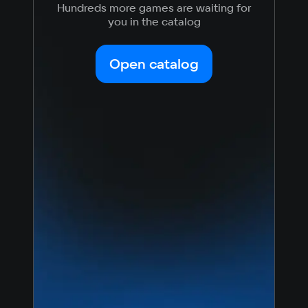
Hundreds more games are waiting for
Simplified
German
you in the catalog
Chinese
Video card
Arabic
Italian
Intel HD
Korean
Portugues
Open catalog
Japanese
Turkish
Space
2 GB