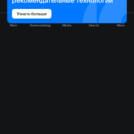
рекомендательные технологии
Узнать больше
Main
Game catalog
Media
Search
More
Game catalog
Available on VK Play
Free
Sale
My games
Cloud gaming
Main
Plans
Download
FAQ