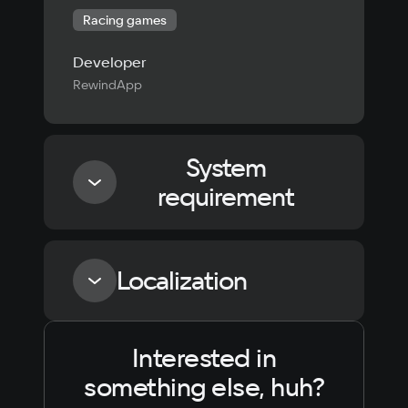
Racing games
Developer
RewindApp
System
requirement
Minimum
Localization
Processor
2 GHz Intel Pentium 4
Interested in
Language
Text
Voiceover
Language
something else, huh?
Russian
Spanish
Memory
4 GB ОЗУ
English
French