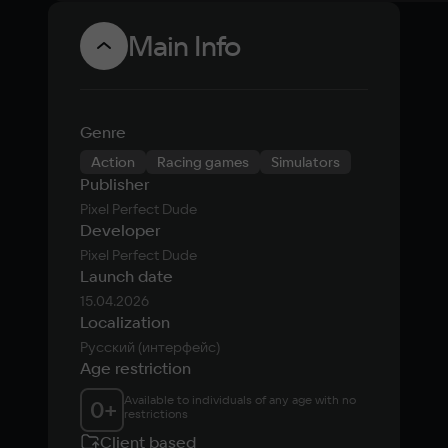
Main Info
Genre
Action
Racing games
Simulators
Publisher
Pixel Perfect Dude
Developer
Pixel Perfect Dude
Launch date
15.04.2026
Localization
Русский (интерфейс)
Age restriction
Available to individuals of any age with no 
0
+
restrictions
Client based