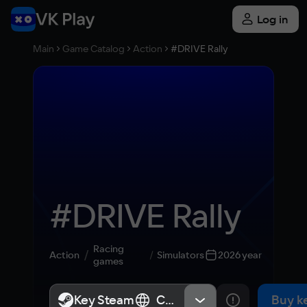
Log in
Main
Game Catalog
Action
#DRIVE Rally
#DRIVE Rally
Racing
Action
Simulators
2026 year
games
Key Steam
Key Steam
СНГ, Россия
СНГ, Россия
Buy k