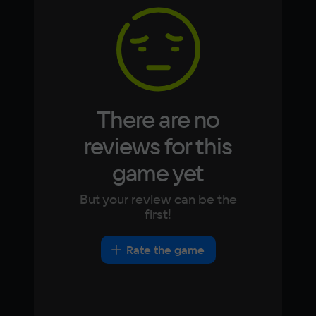
4 Гб
Korean
Portugues
Japanese
Turkish
Video card
NVIDIA GeForce GTX 650
Space
5 ГБ
There are no
Other
reviews for this
DirectX(R): 9.0, Звуковая карта: 
game yet
совместимая c DirectX
But your review can be the
first!
Rate the game