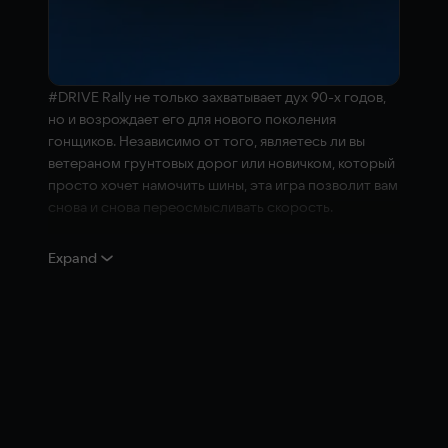
#DRIVE Rally не только захватывает дух 90-х годов,
но и возрождает его для нового поколения
гонщиков. Независимо от того, являетесь ли вы
ветераном грунтовых дорог или новичком, который
просто хочет намочить шины, эта игра позволит вам
снова и снова переосмысливать скорость.
#DRIVE Rally 1.0 — Основные особенности:
Expand
Переосмысленные аркадные гонки
— легко
начать, сложно освоить.
Локальный режим «Party»
— до 12 игроков по
очереди борются за вершину таблицы
лидеров!
Режим свободного вождения с
коллекционными предметами
— исследуйте
и открывайте интерьерные украшения.