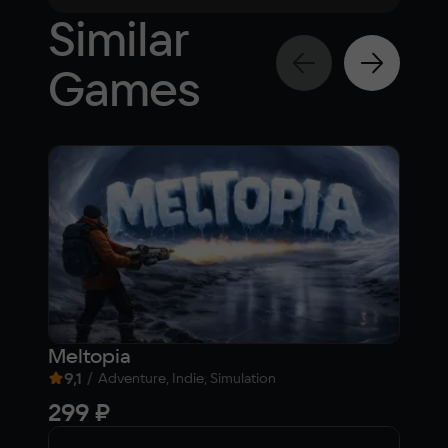
Similar
Games
Meltopia
Ка
9,1
/
8,
Adventure, Indie, Simulation
299 ₽
Fre