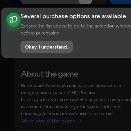
Several purchase options are available
About the game
News
Requirements
Player ratings
Expand the list above to go to the selection windo
?
before purchasing
No reviews
Okay, I understand.
Rate the game
About the game
Внимание! Активация ключа игры возможна в
следующих странах: СНГ, Россия
Ключ для игры с активацией в лаунчере цифрово
магазина. Оплачивайте удобным способом и
наслаждайтесь качественным контентом!
More about the game