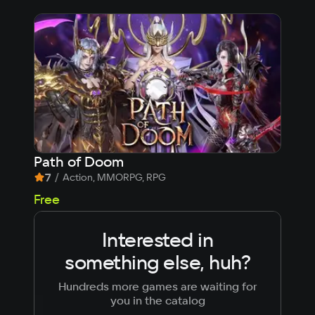
Path of Doom
Arm
7
/
6,
Action, MMORPG, RPG
Free
Fre
Interested in
something else, huh?
Hundreds more games are waiting for
you in the catalog