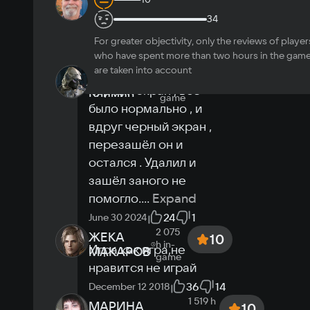
Сергей
10
Windows 7, Windows 8.1, Windows 10
in-
почему не 
Марков
34
game
Processor
загружается?
Intel Pentium Dual Core E6500K 2.93Ghz / 
For greater objectivity, only the reviews of player
November 6
43
2
AMD Athlon 64 X2 Dual Core 6400+
who have spent more than two hours in the gam
2021
Memory
are taken into account
434 h
Александр
10
in-
2 GB
Черный экран , всё 
Климин
game
Video card
было нормально , и 
Nvidia GeForce 9600 GT / ATI Radeon HD 
вдруг черный экран , 
4830 с 512 Mb памяти или лучше
перезашёл он и 
остался . Удалил и 
зашёл заного не 
помогло.
...
Expand
24
1
June 30 2024
2 075
ЖЕКА
10
h
in-
Игра как игра,не 
МАКАРОВ
game
нравится не играй
36
14
December 12 2018
1 519 h
МАРИНА
10