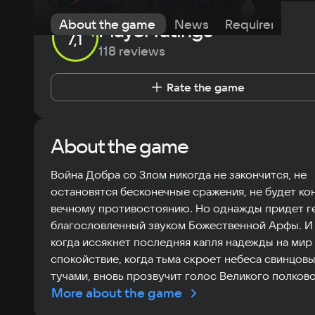
эра
About the game
News
Requirements
Player ratings
7,1
118 reviews
Rate the game
About the game
Война Добра со Злом никогда не закончится, не
остановятся бесконечные сражения, не будет ко
вечному противостоянию. Но однажды придет г
благословленный звуком Божественной Арфы. И 
когда иссякнет последняя капля надежды на мир
спокойствие, когда тьма скроет небеса свинцов
тучами, вновь прозвучит голос Великого полков
More about the game