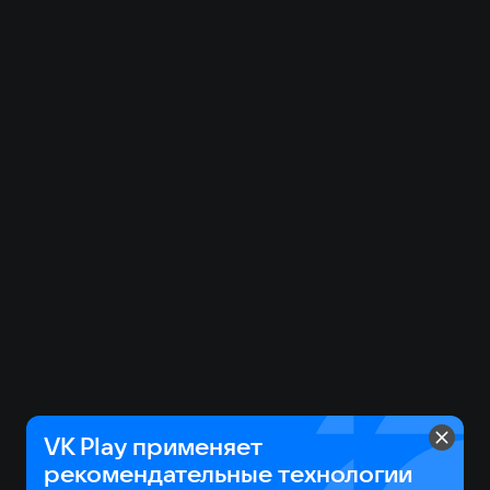
выбирать экипировку, но и не забывать о поддержке
своей экономики: ухаживайте за фермой и
отправляйтесь в набеги на чужие плантации.
Напишите свою историю!
Каждый персонаж в Demon Slayer уникален. Выбор
класса: воин, маг или лучник – это лишь начало и
база для вашего развития. Множество веток
талантов, система астральных преобразований,
создание предметов и инкрустирование
могущественными самоцветами – создайте героя
себе под стать.
Каждый найдет себе занятие в Demon Slayer.
Сражайтесь, завоевывайте, путешествуйте!
VK Play применяет
рекомендательные технологии