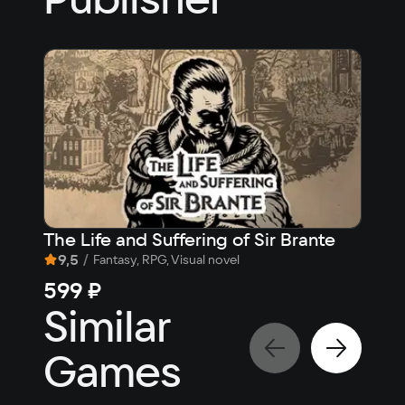
The Life and Suffering of Sir Brante
Dyn
9,5
/
9,
Fantasy, RPG, Visual novel
599 ₽
54
Similar
Games