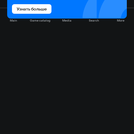
Узнать больше
Main
Game catalog
Media
Search
More
Game catalog
Available on VK Play
Free
Sale
My games
Cloud gaming
Main
Plans
Download
FAQ