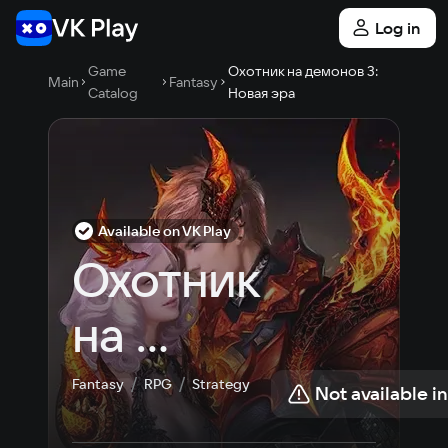
Log in
Game
Охотник на демонов 3:
Main
Fantasy
Catalog
Новая эра
Available on VK Play
Охотник 
на 
демонов 
Fantasy
RPG
Strategy
Not available i
3: Новая 