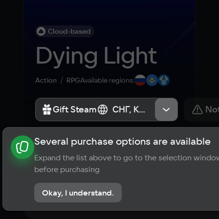
Cloud-based
Dying Light
Action
RPG
Available regions
:
Gift Steam
Gift Steam
СНГ, Казахстан, Россия
СНГ, Казахстан, Россия
Not
Several purchase options are available
About the game
News
Publications
Player ratings
Expand the list above to go to the selection windo
8,9
before purchasing
11 reviews
Okay, I understand.
Rate the game