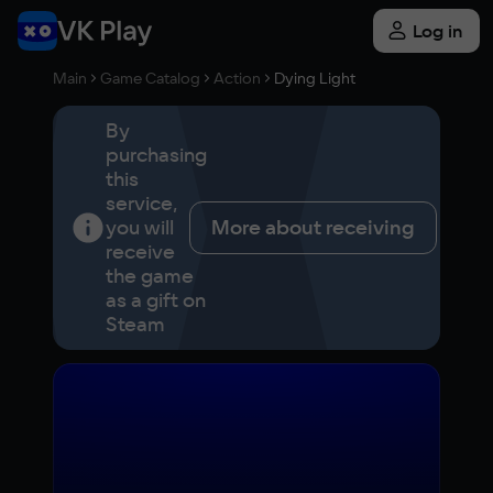
Log in
Main
Game Catalog
Action
Dying Light
By
purchasing
this
service,
you will
More about receiving
receive
the game
as a gift on
Steam