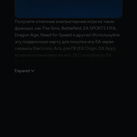
Получите отличные компьютерные игры из таких
франшиз, как The Sims, Battlefield, EA SPORTS FIFA,
Dragon Age, Need for Speed и других! Используйте
эту подарочную карту для покупок игр EA через
сервисы Electronic Arts для ПК (EA Origin, EA App),
включая полные версии игр, DLC и подписку EA
PLAY.
Expand
Откройте двери к захватывающему миру игр и
бесконечному разнообразию игрового контента от
Electronic Arts! Независимо от ваших предпочтений,
вы сможете найти любую игру, которая вас
заинтересует.