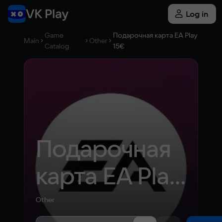
Log in
Game
Подарочная карта EA Play
Main
Other
Catalog
15€
Подарочная 
карта EA Play 
15€
Other