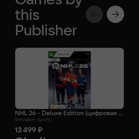
this
Publisher
NHL 26 - Deluxe Edition (цифровая версия) (Xbox Series X|S) (WW)
Simulation, Sports
Simul
13 499 ₽
9 4