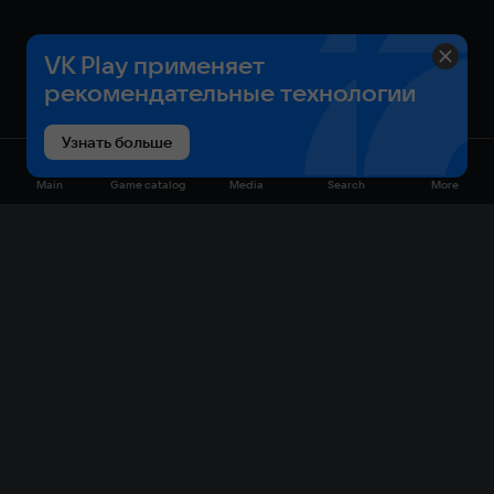
VK Play применяет
рекомендательные технологии
Узнать больше
Main
Game catalog
Media
Search
More
Game catalog
Available on VK Play
Free
Sale
My games
Cloud gaming