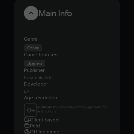
Main Info
Genre
Other
Game features
Другие
Publisher
Electronic Arts
Developer
EA
Age restriction
Available to individuals of any age with no 
0
+
restrictions
Client based
Paid
Offline game