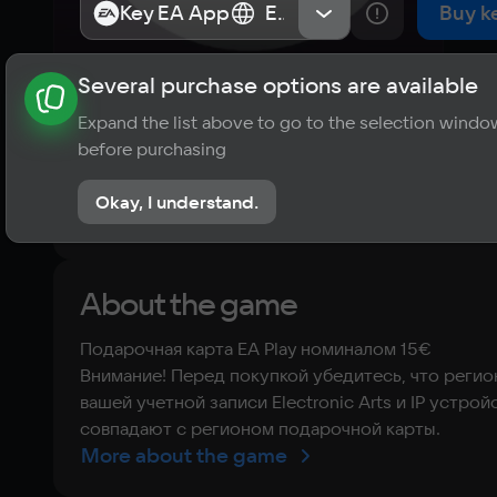
Key EA App
Key EA App
Европа
Европа
Buy k
Several purchase options are available
About the game
News
Requirements
Player ratings
Expand the list above to go to the selection windo
?
before purchasing
No reviews
Okay, I understand.
Rate the game
About the game
Подарочная карта EA Play номиналом 15€
Внимание! Перед покупкой убедитесь, что регио
вашей учетной записи Electronic Arts и IP устрой
совпадают с регионом подарочной карты.
More about the game