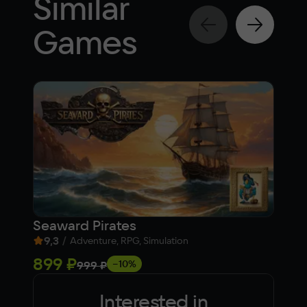
Similar
Games
Seaward Pirates
Clu
9,3
/
8,
Adventure, RPG, Simulation
899 ₽
Fre
−10%
999 ₽
Interested in