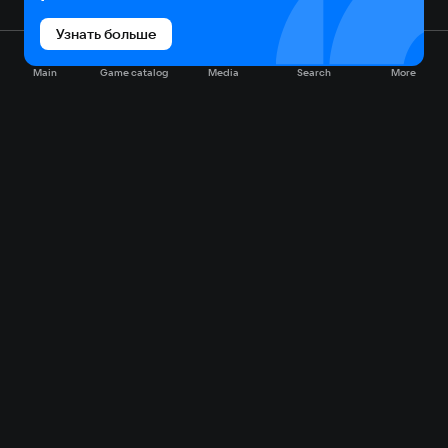
Узнать больше
Main
Game catalog
Media
Search
More
Game catalog
Available on VK Play
Free
Sale
My games
Cloud gaming
Main
Plans
Download
FAQ