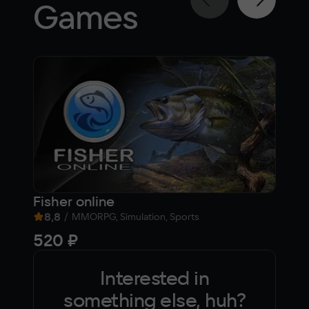
Games
Fisher online
Day
8,8
/
7,9
MMORPG, Simulation, Sports
520 ₽
Fre
Interested in
something else, huh?