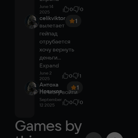
June 14
0
0
2025
celikviktor
1
вылетает 
гейпад 
отрубается 
хочу вернуть 
деньги
...
Expand
June 2
0
1
2025
Антоха
1
Новиков
Не могу войти
September
0
0
12 2025
Games by