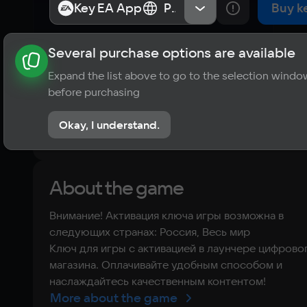
версия]
Key EA App
Key EA App
Россия, Весь мир
Россия, Весь мир
Buy k
Several purchase options are available
About the game
News
Publications
Player ratings
Expand the list above to go to the selection windo
4
before purchasing
3 reviews
Okay, I understand.
Rate the game
About the game
Внимание! Активация ключа игры возможна в
следующих странах: Россия, Весь мир
Ключ для игры с активацией в лаунчере цифрово
магазина. Оплачивайте удобным способом и
наслаждайтесь качественным контентом!
More about the game