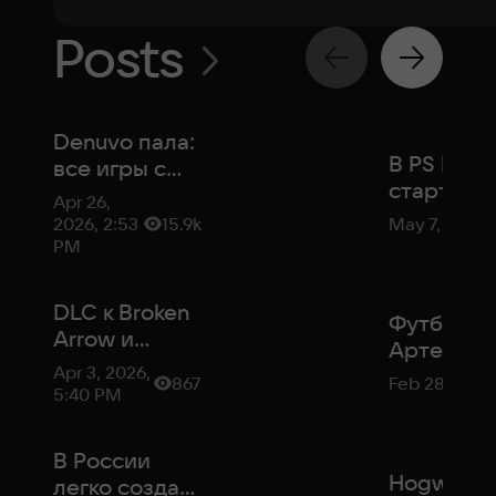
Posts
Denuvo пала:
В PS Plus
все игры с
стартова
защитой
Apr 26,
раздача
взломали
2026, 2:53
15.9k
May 7, 2024
Ghostrunn
PM
и EA Spor
FC 24
DLC к Broken
Футболис
Arrow и
Артем Дз
блокировки
Apr 3, 2026,
сомневае
867
Feb 28, 2024
РКН: новости
5:40 PM
в россий
российской
аналоге F
индустрии от
В России
VK Play
Hogwarts
легко создать