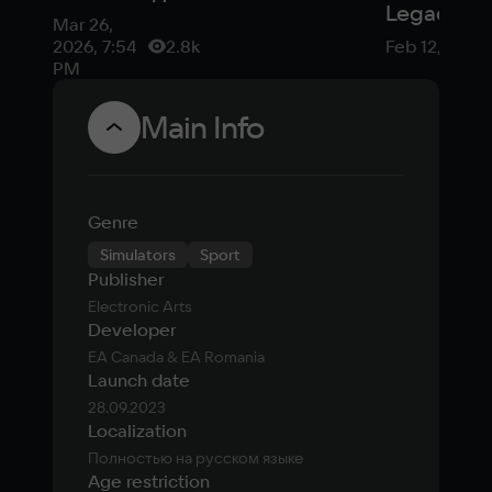
Legacy вн
аналог FIFA —
Mar 26,
заняла
в этом
2026, 7:54
2.8k
Feb 12, 2024
первое
уверен
PM
место в
депутат
чарте
Main Info
Госдумы
британск
розницы
Genre
Simulators
Sport
Publisher
Electronic Arts
Developer
EA Canada & EA Romania
Launch date
28.09.2023
Localization
Полностью на русском языке
Age restriction