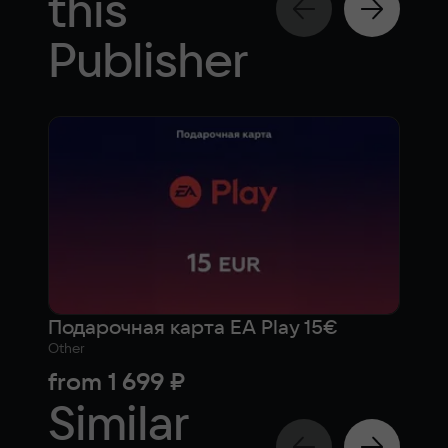
this
Publisher
Подарочная карта EA Play 15€
Other
Simul
from
1 699 ₽
13 
Similar