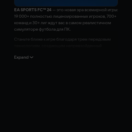
EA SPORTS FC™ 24
— это новая эра всемирной игры:
19 000+ полностью лицензированных игроков, 700+
команд и 30+ лиг ждут вас в самом реалистичном
симуляторе футбола для ПК.
Станьте ближе к игре благодаря трем передовым
технологиям, создающим непревзойденный
реализм: HyperMotionV, игровым стилям от
Expand
компании Opta, улучшенному графическому движку
Frostbite™, а также новым настройкам,
раскрывающим все возможности для оптимизации и
неповторимой графики на ПК.
HyperMotionV воссоздает игру в ее истинном виде,
используя данные камер с более 180 матчей
мужских и женских профессиональных команд для
точной передачи реального движения игроков на
поле в игре.
Благодаря игровым стилям спортсмены и
спортсменки становятся по-настоящему