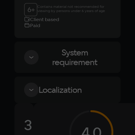
Contains material not recommended for 
6
+
viewing by persons under 6 years of age
Client based
Paid
System
requirement
Minimum
Localization
OS
Windows 10
Language
Text
Voiceover
Language
3
Russian
Spanish
Processor
4,0
Intel Core i5-6600K @ 3.50GHz or AMD 
English
French