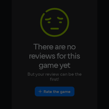
Memory
Arabic
Italian
8 ГБ
Korean
Portugues
Japanese
Turkish
Video card
NVidia GeForce RTX 2060
Space
30 ГБ
There are no
Other
reviews for this
DirectX(R): 12, Звуковая карта: совместимая 
game yet
c DirectX
But your review can be the
first!
Rate the game