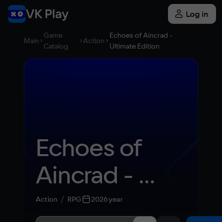
Log in
Game
Echoes of Aincrad -
Main
Action
Catalog
Ultimate Edition
Echoes of 
Aincrad - 
Ultimate 
Action
RPG
2026 year