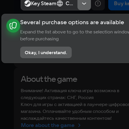
Edition
Key Steam
Key Steam
СНГ, Россия
СНГ, Россия
Buy k
Several purchase options are available
About the game
News
Requirements
Player ratings
Expand the list above to go to the selection windo
?
before purchasing
No reviews
Okay, I understand.
Rate the game
About the game
Внимание! Активация ключа игры возможна в
следующих странах: СНГ, Россия
Ключ для игры с активацией в лаунчере цифрово
магазина. Оплачивайте удобным способом и
наслаждайтесь качественным контентом!
More about the game