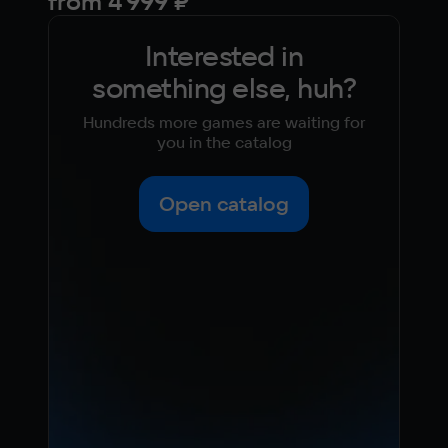
from
4 999 ₽
99
Interested in
something else, huh?
Hundreds more games are waiting for
you in the catalog
Open catalog