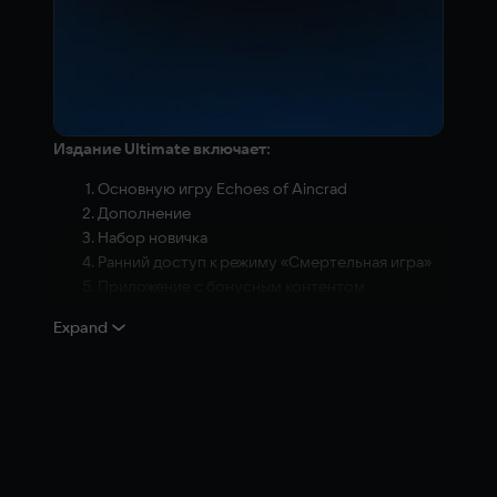
Издание Ultimate включает:
Основную игру Echoes of Aincrad
Дополнение
Набор новичка
Ранний доступ к режиму «Смертельная игра»
Приложение с бонусным контентом
Unanswered//Butterfly
Expand
Набор брони «Порхающий плащ и сапоги»
*Данный продукт включает в себя контент,
продаваемый отдельно. Убедитесь, что не
совершаете повторную покупку.
*Выход дополнения запланирован на 31 декабря 2026
года.
*Состав и характеристики предложения могут быть