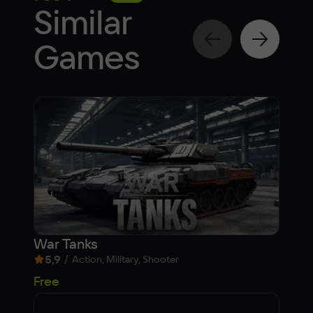
Similar
Games
War Tanks
War
5,9
/
5,
Action, Military, Shooter
Free
Fre