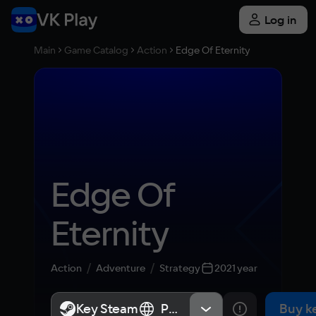
Log in
Main
Game Catalog
Action
Edge Of Eternity
Edge Of 
Eternity
Action
Adventure
Strategy
2021 year
Key Steam
Key Steam
Россия
Россия
Buy k