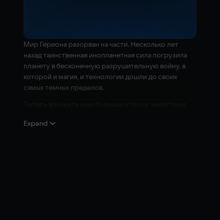
Мир Гериона разорван на части. Несколько лет
назад таинственная инопланетная сила погрузила
планету в бесконечную разрушительную войну, в
которой и магия, и технологии дошли до своих
самых темных пределов.
Теперь возникла еще большая угроза: захватчики
выпустили Коррозию — смертельную болезнь,
Expand
превращающую живые организмы в отвратительных
чудовищ.
В эти отчаянные времена молодому солдату
придется принять свою судьбу и отправиться в
эпическое путешествие, которое навсегда изменит
будущее Гериона...
Ключевые особенности:
Захватывающая история, наполненная