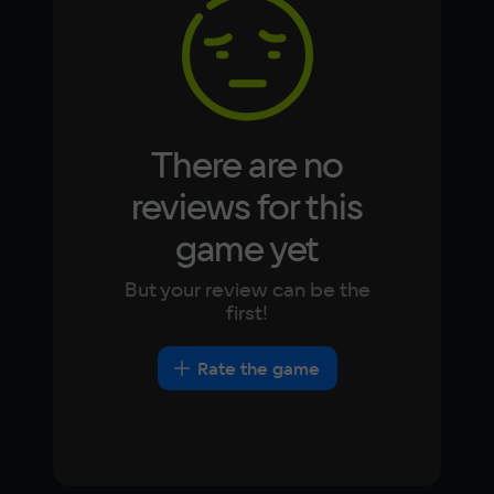
Korean
Portugues
Japanese
Turkish
Video card
NVIDIA GeForce GTX 970
Space
20 ГБ
There are no
Other
reviews for this
DirectX(R): 11, Звуковая карта: совместимая 
game yet
c DirectX
But your review can be the
first!
Rate the game