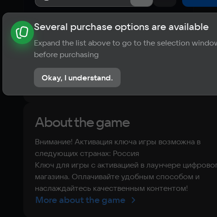
Several purchase options are available
About the game
News
Requirements
Player ratings
Expand the list above to go to the selection windo
?
before purchasing
No reviews
Okay, I understand.
Rate the game
About the game
Внимание! Активация ключа игры возможна в
следующих странах: Россия
Ключ для игры с активацией в лаунчере цифрово
магазина. Оплачивайте удобным способом и
наслаждайтесь качественным контентом!
More about the game