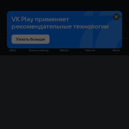
играх, в основном для ПК и консолей.
VK Play применяет
рекомендательные технологии
Узнать больше
Main
Game catalog
Media
Search
More
Game catalog
Available on VK Play
Free
Sale
My games
Cloud gaming