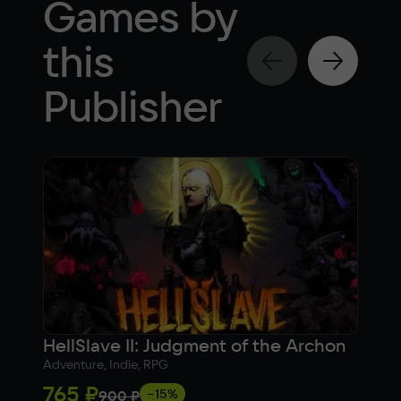
Games by
this
Publisher
HellSlave II: Judgment of the Archon
DIV
Adventure, Indie, RPG
Actio
765 ₽
81
−15%
900 ₽