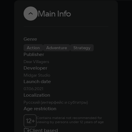
Main Info
Genre
Action
Adventure
Strategy
Publisher
Dear Villagers
Developer
Midgar Studio
Launch date
07.06.2021
Localization
Русский (интерфейс и субтитры)
Age restriction
Contains material not recommended for 
12
+
viewing by persons under 12 years of age
Client based