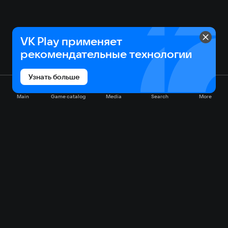
VK Play применяет
рекомендательные технологии
Узнать больше
Main
Game catalog
Media
Search
More
Game catalog
Available on VK Play
Free
Sale
My games
Cloud gaming