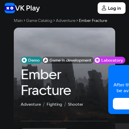
Log in
Main
Game Catalog
Adventure
Ember Fracture
Demo
Game in development
Laboratory
Ember 
Fracture
After t
be av
Adventure
Fighting
Shooter