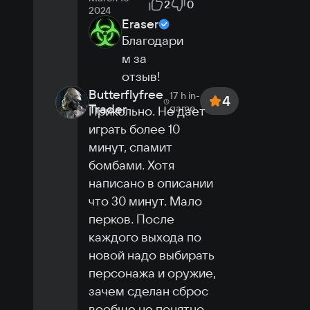
2
0
2024
Eraser
Благодари
м за 
отзыв!
Butterflyfree
17 h
in-
4
Trader
game
Прикольно. Не дает 
играть более 10 
минут, спамит 
бомбами. Хотя 
написано в описании 
что 30 минут. Мало 
перков. После 
каждого выхода по 
новой надо выбирать 
персонажа и оружие, 
зачем сделан сброс 
вообще не понятно. 