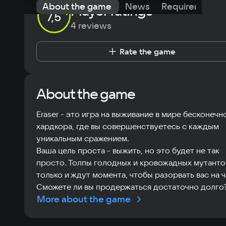
About the game
News
Requirements
Player ratings
7,5
4 reviews
Rate the game
About the game
Eraser - это игра на выживание в мире бесконечн
хардкора, где вы совершенствуетесь с каждым
уникальным сражением.
Ваша цель проста - выжить, но это будет не так
просто. Толпы голодных и кровожадных мутанто
только и ждут момента, чтобы разорвать вас на ч
Сможете ли вы продержаться достаточно долго
More about the game