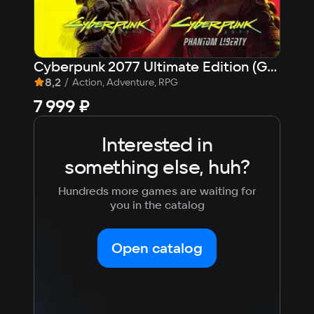
Cyberpunk 2077 Ultimate Edition (GOG)
War
8,2
/
5,
Action, Adventure, RPG
7 999 ₽
Fre
Interested in
something else, huh?
Hundreds more games are waiting for
you in the catalog
Open catalog