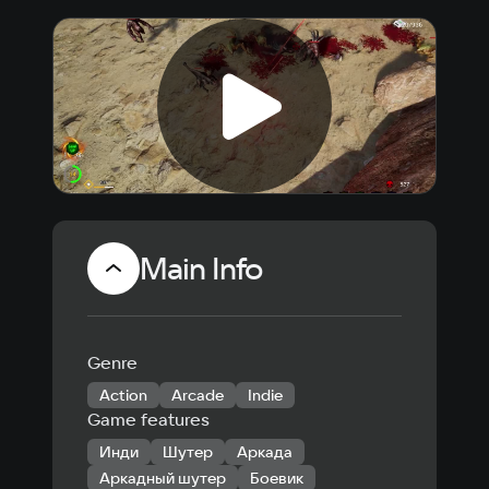
Main Info
Genre
Action
Arcade
Indie
Game features
Инди
Шутер
Аркада
Аркадный шутер
Боевик