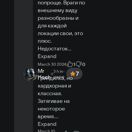
попроще. Враги по 
внешнему виду 
разнообразны и 
для каждой 
локации свои, это 
плюс. 
Недостаток
...
Expand
1
0
March 30 2024
Mr
3 h
in-
7
Hoch
game
Гриндилка, но 
хардкорная и 
классная. 
Затягивае на 
некоторое 
время.
...
Expand
March 10