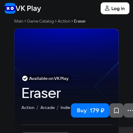
Log in
Main
Game Catalog
Action
Eraser
Available on VK Play
Eraser
Action
Arcade
Indie
179 ₽
Buy