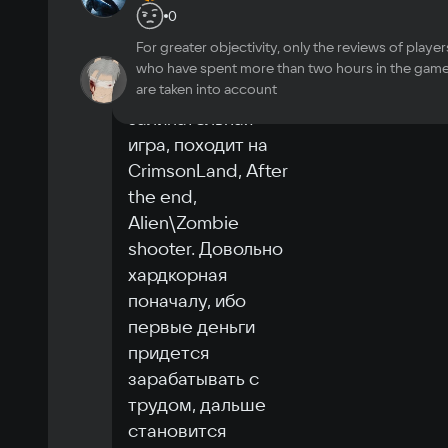
Кучин
game
игра огонь
0
Processor
November 6
1
0
Ryzen 5 3600
For greater objectivity, only the reviews of player
2024
Memory
13 h
in-
who have spent more than two hours in the gam
GsomFox
9
game
are taken into account
Отличная 
8 GB ОЗУ
Video card
залипательная 
GTX 1060 6Gb
игра, походит на 
Space
CrimsonLand, After 
1.8 GB
the end, 
Alien\Zombie 
shooter. Довольно 
хардкорная 
поначалу, ибо 
первые деньги 
придется 
зарабатывать с 
трудом, дальше 
становится 