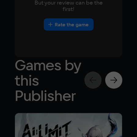
But your review can be the
NVIDIA GeForce RTX 2060 / AMD Radeon 
first!
RX 6600
Space
Rate the game
25 GB
Games by
this
Publisher