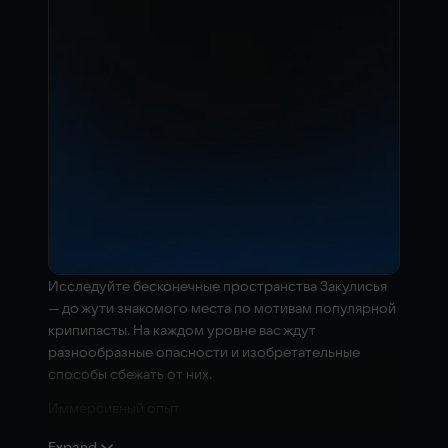
Исследуйте бесконечные пространства Закулисья
— до жути знакомого места по мотивам популярной
крипипасты. На каждом уровне вас ждут
разнообразные опасности и изобретательные
способы сбежать от них.
Иммерсивный опыт
Реалистичная графика, минималистичный
Expand