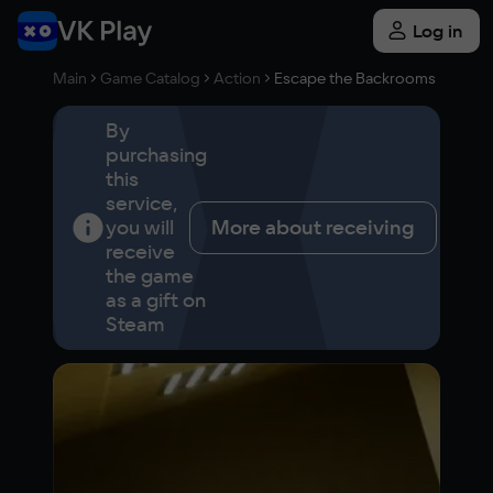
Log in
Main
Game Catalog
Action
Escape the Backrooms
By
purchasing
this
service,
you will
More about receiving
receive
the game
as a gift on
Steam