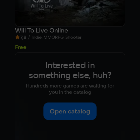
Will To Live Online
Life
7,8
/
8,
Indie, MMORPG, Shooter
52
Free
Interested in
something else, huh?
Hundreds more games are waiting for
you in the catalog
Open catalog