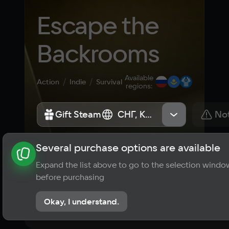
Escape the 
Backrooms
Available
Action
Indie
Survival
regions
:
Gift Steam
Gift Steam
СНГ, Казахстан, Россия
СНГ, Казахстан, Россия
Not
Several purchase options are available
About the game
News
Requirements
Player ratings
Expand the list above to go to the selection windo
?
before purchasing
No reviews
Okay, I understand.
Rate the game