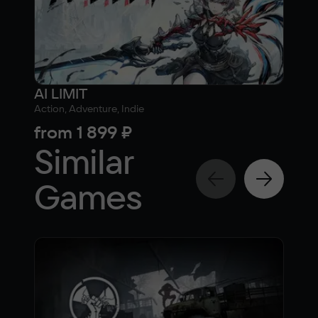
AI LIMIT
Sha
Action, Adventure, Indie
Actio
from
1 899 ₽
fr
Similar
Games