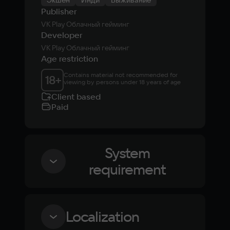
Экшен
Инди
Выживание
Publisher
VK Play Облачный гейминг
Developer
VK Play Облачный гейминг
Age restriction
Contains material not recommended for 
18
+
viewing by persons under 18 years of age
Client based
Paid
System
requirement
Minimum
Localization