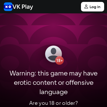
Log in
Main
Game Catalog
Action
Eternal Hatred
Game in development
Eternal 
Hatred
After the release, the g
Warning: this game may have
be available on our pl
erotic content or offensive
To Favorites
Action
Indie
Roguelike
language
Are you 18 or older?