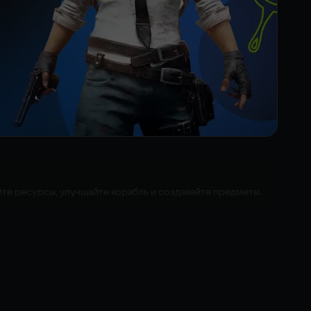
те ресурсы, улучшайте корабль и создавайте предметы.
ном загадок и опасностей.
ытания — количество попыток не ограничено. В игру