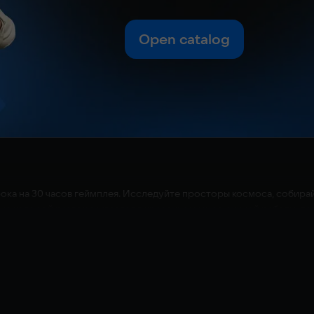
Open catalog
ка на 30 часов геймплея. Исследуйте просторы космоса, собирай
ие которой разворачивается в красочном мире ручной работы, пол
. Заполучите новое оружие и оснащение, проходя масштабные исп
ых появляются новые и возвращаются уже знакомые персонажи!