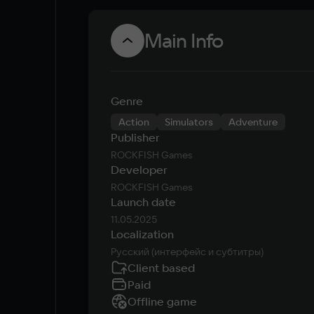
Main Info
Genre
Action
Simulators
Adventure
Publisher
ROCKFISH Games
Developer
ROCKFISH Games
Launch date
11.05.2025
Localization
Русский (интерфейс и субтитры)
Client based
Paid
Offline game