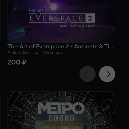
The Art of Everspace 2 - Ancients & Titans
Ev
Action, Simulation, Adventure
Act
200 ₽
3