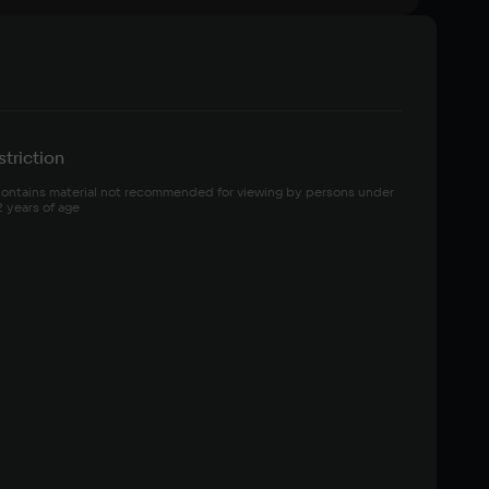
triction
ontains material not recommended for viewing by persons under 
2 years of age