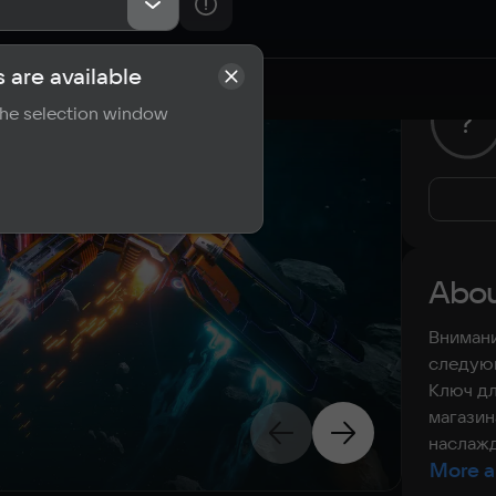
 are available
rements
Reviews
 the selection window
?
Abou
Внимани
следующ
Ключ дл
магазин
наслажд
More a