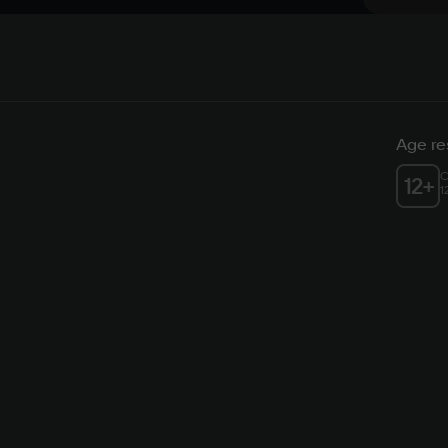
Age res
C
12
+
1