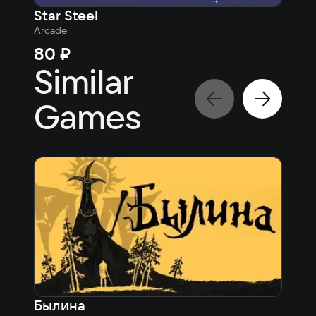
Star Steel
Soa
Arcade
Arca
80 ₽
80
Similar
Games
Былина
Pat