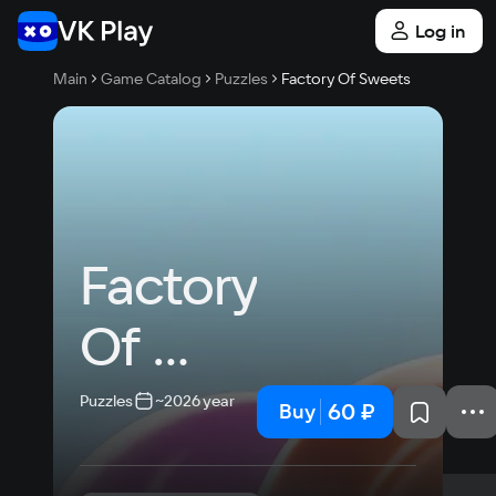
Log in
Main
Game Catalog
Puzzles
Factory Of Sweets
Factory 
Of 
Sweets
Puzzles
~2026 year
60 ₽
Buy