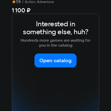
7,9
/
7
/
Action, Adventure
1 100 ₽
Fre
Interested in
something else, huh?
Hundreds more games are waiting for
you in the catalog
Open catalog