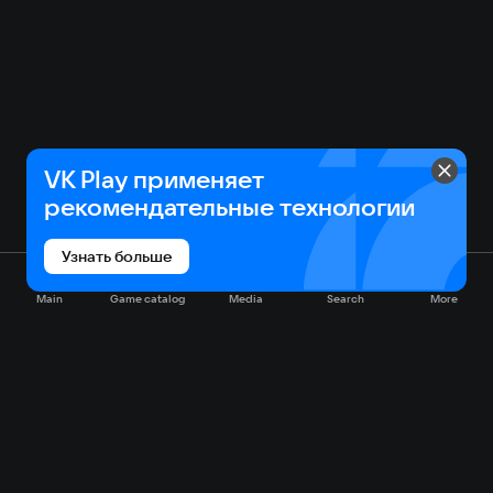
VK Play применяет
рекомендательные технологии
Узнать больше
Main
Game catalog
Media
Search
More
Game catalog
Available on VK Play
Free