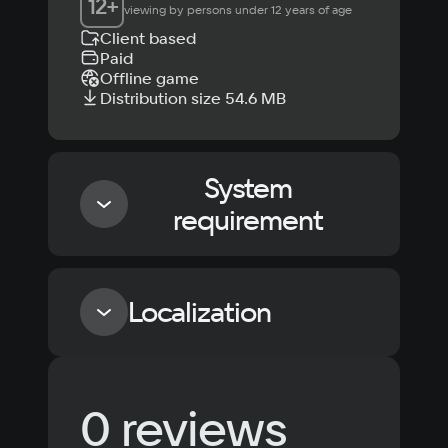
12
+
viewing by persons under 12 years of age
Client based
Paid
Offline game
Distribution size 54.6 MB
System
requirement
Minimum
Localization
OS
Windows 10
Language
Text
Voiceover
Language
Processor
0 reviews
Russian
Spanish
Intel Core i3
Memory