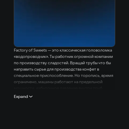
Factory of Sweets — это классическая головоломка
«водопроводчик». Ты работник огромной компании
по производству сладостей. Вращай трубы что бы
направить сырье для производства конфет в
специальное приспособление. Но торопись, время
ограничено, машины работают на предельной
мощности, избыточное давление внутри труб
приведет к взрыву. Дети ждут конфет так что Удачи!
Expand