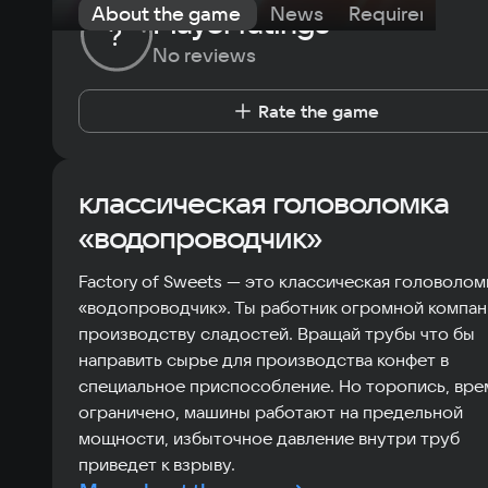
About the game
News
Requirements
Player ratings
?
No reviews
Rate the game
классическая головоломка
«водопроводчик»
Factory of Sweets — это классическая головолом
«водопроводчик». Ты работник огромной компан
производству сладостей. Вращай трубы что бы
направить сырье для производства конфет в
специальное приспособление. Но торопись, вре
ограничено, машины работают на предельной
мощности, избыточное давление внутри труб
приведет к взрыву.