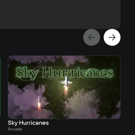
Sky Hurricanes
Sh
Arcade
Arc