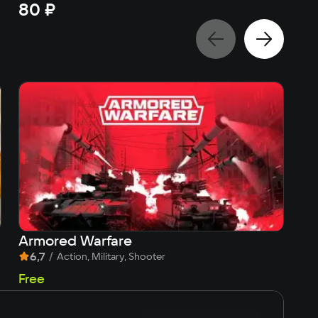
80 ₽
8
Armored Warfare
Th
6,7
/
7
Action, Military, Shooter
9
Free