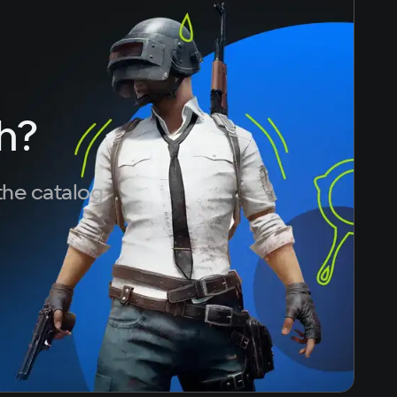
h?
the catalog