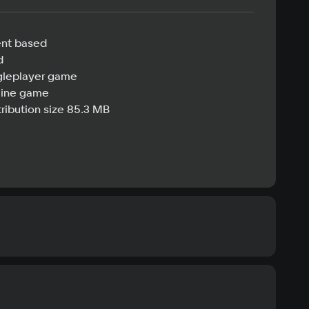
ent based
d
gleplayer game
line game
tribution size 85.3 MB
ommended