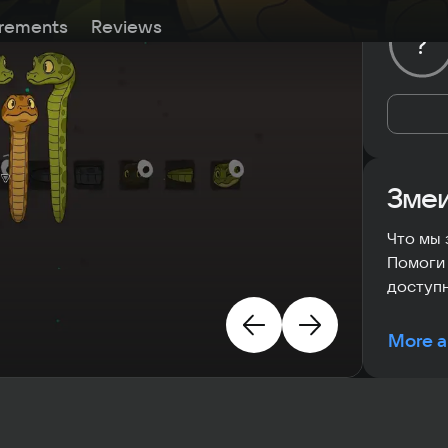
rements
Reviews
?
Змеи
Что мы 
Помоги 
доступ
More a