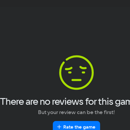
OS
Window
Text
Voiceover
Language
Pro
Spanish
Intel Co
French
Me
German
2 Gb
Italian
Vid
Portuguese
256 Mb
Turkish
Sp
0.1 GB
There are no reviews for this ga
But your review can be the first!
Rate the game