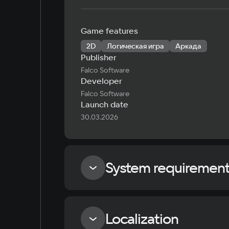
Game features
2D
Логическая игра
Аркада
Publisher
Falco Software
Developer
Falco Software
Launch date
30.03.2026
System requiremen
Minimum
Localization