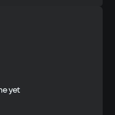
s 10
Text
Voiceover
cessor
re i5
mory
eo card
ace
me yet