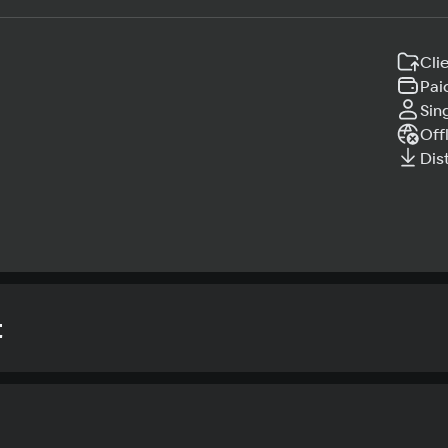
Cli
Pai
Sin
Off
Dis
t
Rec