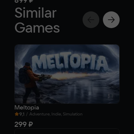
Similar
Games
Meltopia
The
9,1
/
7,9
Adventure, Indie, Simulation
299 ₽
99