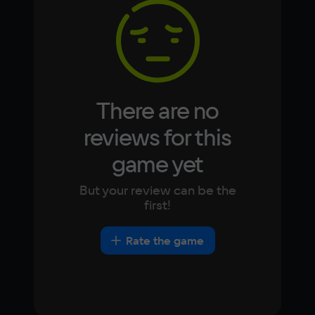
Korean
Portugues
Japanese
Turkish
Video card
NVIDIA GeForce GTX 1660
Space
10 ГБ
There are no
Other
reviews for this
DirectX(R): 12, Звуковая карта: совместимая 
game yet
c DirectX
But your review can be the
first!
Rate the game