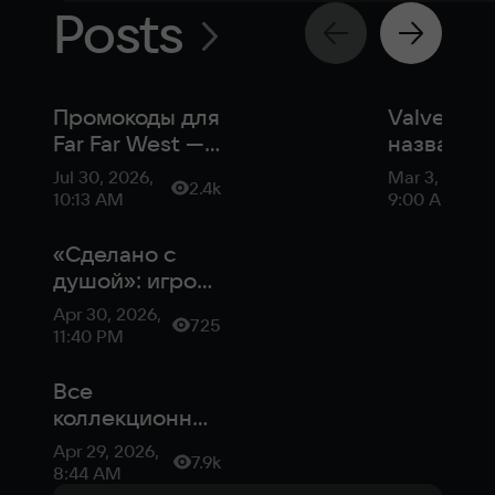
Posts
Промокоды для
Valve
Far Far West —
назвала
август 2026
лучшие
Jul 30, 2026,
Mar 3, 2026,
2.4k
бесплатн
10:13 AM
9:00 AM
демо с
фестивал
«Сделано с
«Играм
душой»: игроки
быть» в
в восторге от
Apr 30, 2026,
725
Steam
Far Far West —
11:40 PM
шутера про
ковбоев
Все
коллекционные
предметы и
Apr 29, 2026,
7.9k
секреты Far Far
8:44 AM