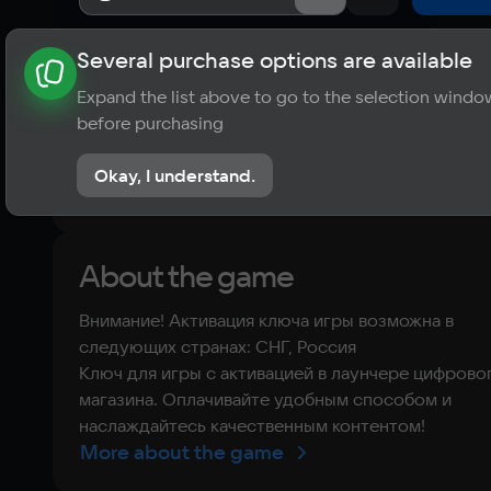
Several purchase options are available
About the game
News
Publications
Player ratings
Expand the list above to go to the selection windo
?
before purchasing
No reviews
Okay, I understand.
Rate the game
About the game
Внимание! Активация ключа игры возможна в
следующих странах: СНГ, Россия
Ключ для игры с активацией в лаунчере цифрово
магазина. Оплачивайте удобным способом и
наслаждайтесь качественным контентом!
More about the game