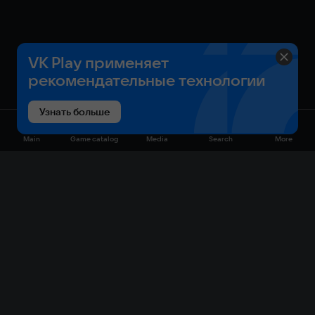
VK Play применяет
рекомендательные технологии
Узнать больше
Main
Game catalog
Media
Search
More
Game catalog
Available on VK Play
Free
Sale
My games