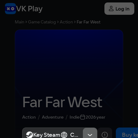
Log in
Main
Game Catalog
Action
Far Far West
Far Far West
Action
Adventure
Indie
2026 year
Key Steam
Key Steam
СНГ, Россия
СНГ, Россия
Buy k