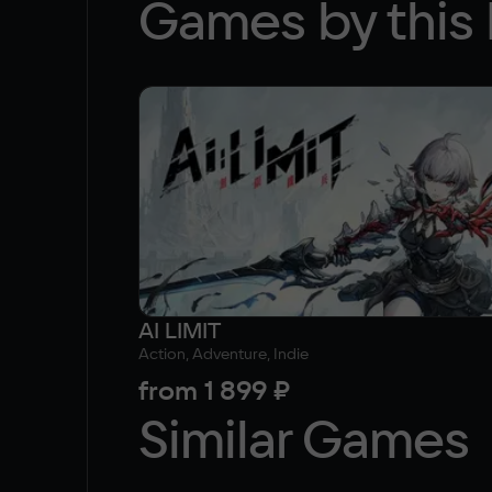
Games by this 
AI LIMIT
Action, Adventure, Indie
from
1 899 ₽
Similar Games