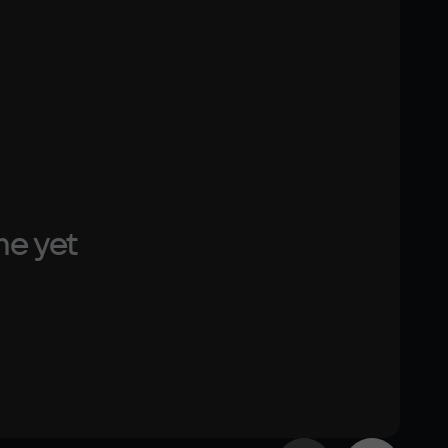
Other
DirectX(R): 12, Звуковая карта: совместимая c 
DirectX
me yet