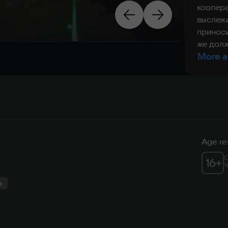
коопера
выслежи
приноси
же долж
More a
Age res
C
16
+
1
ы