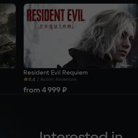
Resident Evil Requiem
8,4
/
Action, Adventure
from
4 999 ₽
Interested in