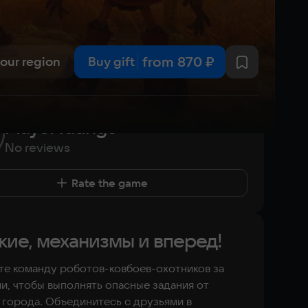
from
870 ₽
your region
Buy gift
Player ratings
No reviews
Rate the game
ие, механизмы и вперед!
е команду роботов-ковбоев-охотников за
и, чтобы выполнять опасные задания от
города. Объединитесь с друзьями в