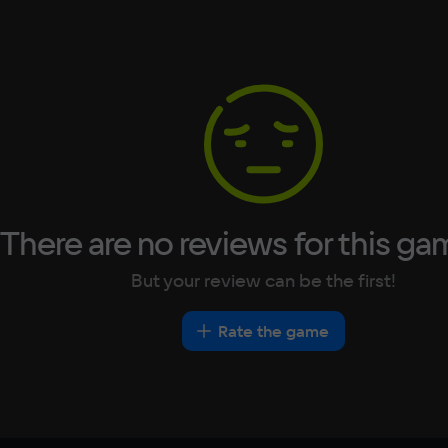
Space
French
10 ГБ
German
Italian
Portuguese
Turkish
There are no reviews for this ga
But your review can be the first!
Rate the game