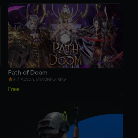
Path of Doom
Ha
7
/
9
Action, MMORPG, RPG
6
Free