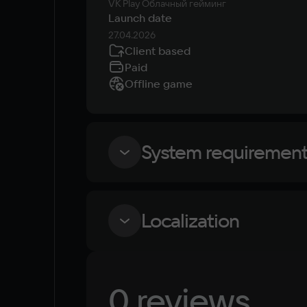
VK Play Облачный гейминг
Launch date
27.04.2026
Client based
Paid
Offline game
System requiremen
Minimum
Localization
OS
Windows 10
Language
0 reviews
Russian