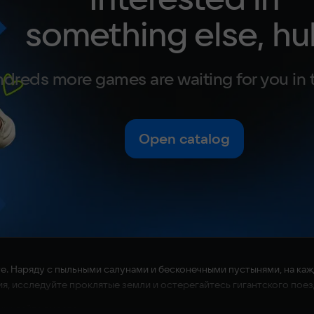
something else, hu
dreds more games are waiting for you in 
Open catalog
аете. Наряду с пыльными салунами и бесконечными пустынями, на к
, исследуйте проклятые земли и остерегайтесь гигантского поез
ыживайте вместе.