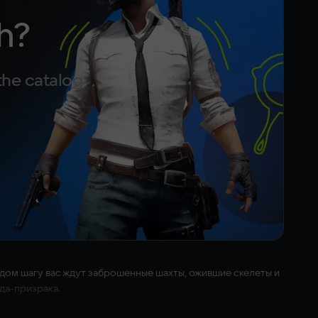
h?
the catalog
аждом шагу вас ждут заброшенные шахты, ожившие скелеты и
да-призрака.