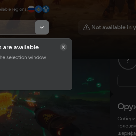
ilable regions
:
Not available in 
 are available
rements
Reviews
 the selection window
?
Оруж
Соберит
головам
шерифа 