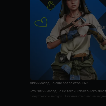
Hun
Дикий Запад, но еще более странный
Это Дикий Запад, но не такой, каким вы его зн
смертоносные бури. Выполняйте смелые задания
Стреляйте быстро, заклинайте еще быстрее и в