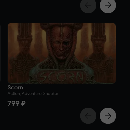
Scorn
Ca
Action, Adventure, Shooter
Act
799 ₽
f