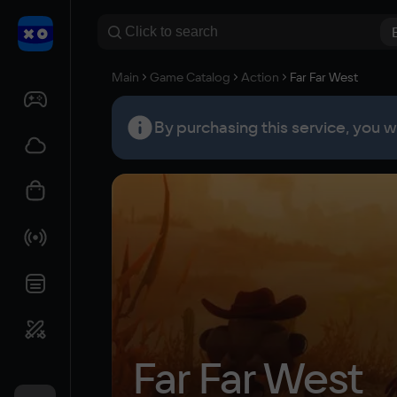
Main
Game Catalog
Action
Far Far West
By purchasing this service, you w
Far Far West