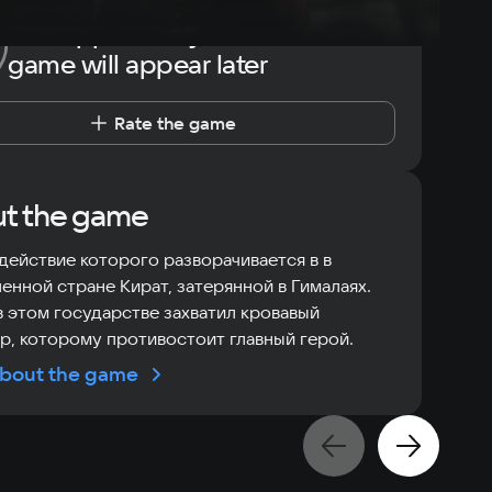
The opportunity to rate the
game will appear later
Rate the game
t the game
действие которого разворачивается в в
нной стране Кират, затерянной в Гималаях.
в этом государстве захватил кровавый
р, которому противостоит главный герой.
bout the game