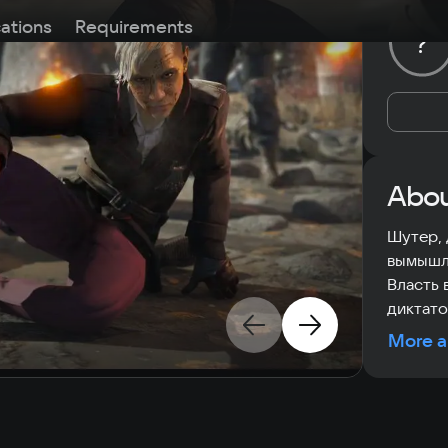
cations
Requirements
?
Abou
Шутер, 
вымышле
Власть 
диктато
More a