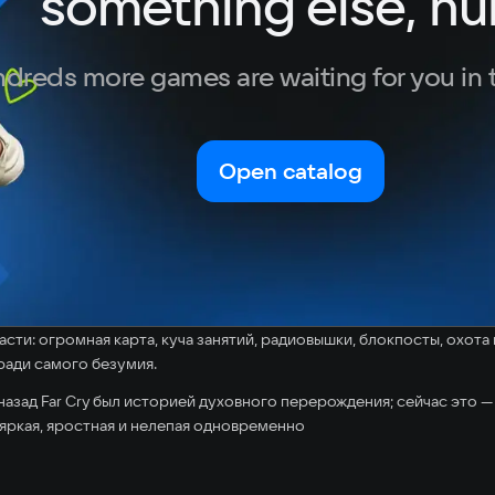
something else, hu
Turkish
dreds more games are waiting for you in 
Open catalog
асти: огромная карта, куча занятий, радиовышки, блокпосты, охота
 ради самого безумия.
 назад Far Cry был историей духовного перерождения; сейчас это —
яркая, яростная и нелепая одновременно