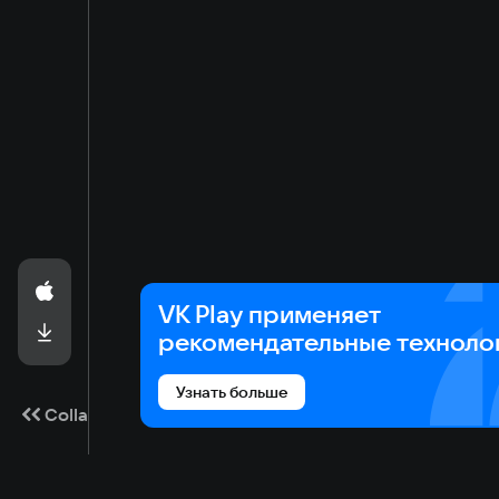
VK Play применяет
рекомендательные техноло
Узнать больше
Collapse