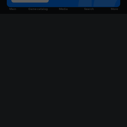
Main
Game catalog
Media
Search
More
Game catalog
Available on VK Play
Free
Sale
My games
Cloud gaming
Main
Plans
Download
FAQ
Market