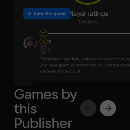
8 ГБ
Korean
Portugues
Most
Player ratings
New
Positive
Neutral
Negative
Rate the game
Japanese
Turkish
Video card
helpful
1 review
NVIDIA GeForce GTX 660
Space
Gor4
0
10
35 Гб
ок в 25 не 
0
поиграть а 
Other
For greater objectivity, only the reviews of player
22 норм
DirectX(R): 11, Звуковая карта: совместимая 
who have spent more than two hours in the gam
July 6
c DirectX
are taken into account
0
0
2026
Games by
this
Publisher