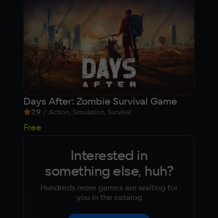
Days After: Zombie Survival Game
Mel
7,9
/
9,1
Action, Simulation, Survival
29
Free
Interested in
something else, huh?
Hundreds more games are waiting for
you in the catalog