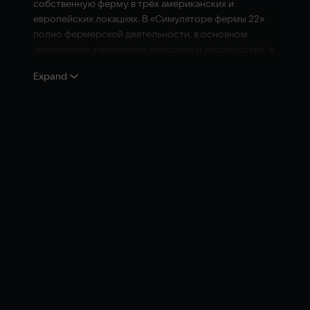
собственную ферму в трёх американских и
европейских локациях. В «Симуляторе фермы 22»
полно фермерской деятельности, в основном
земледелие, разведение животных и лесоводство, а
теперь ещё меняются сезоны!
Expand
Более 400 машин и инструментов от более 100
настоящих сельскохозяйственных марок: John
Deere, CLAAS, Case IH, New Holland, Fendt, Massey
Ferguson, Valtra и прочих для посадки и сбора
пшеницы, кукурузы, картофеля и хлопка. Новые
категории техники и урожая добавляют в игру новые
механики.
В игру можно добавить множество бесплатных
модификаций, сделанных другими игроками, а в
совместном режиме можно управлять фермой
сообща. В «Симуляторе фермы 22» у игрока
небывалая свобода и достаточно испытаний, чтобы
стать преуспевающим фермером! Принимайтесь за
дело, и вас ждёт богатый урожай!