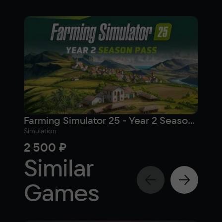
Farming Simulator 25 - Year 2 Season Pass
Simulation
Simul
2 500 ₽
77
Similar
Games