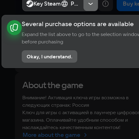
Key Steam
Key Steam
Россия
Россия
Buy k
Several purchase options are available
About the game
News
Requirements
Player ratings
Expand the list above to go to the selection windo
10
before purchasing
1 review
Okay, I understand.
Rate the game
About the game
Внимание! Активация ключа игры возможна в
следующих странах: Россия
Ключ для игры с активацией в лаунчере цифрово
магазина. Оплачивайте удобным способом и
наслаждайтесь качественным контентом!
More about the game