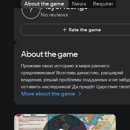
About the game
News
Requirements
Player ratings
?
No reviews
Rate the game
About the game
Проживи свою историю в мире раннего
средневековья! Возглавь династию, расширяй
владения, решай проблемы подданных и не забу
оставить наследников! Да придёт Царствие твое!
More about the game