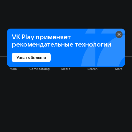
VK Play применяет
рекомендательные технологии
Узнать больше
Main
Game catalog
Media
Search
More
Game catalog
Available on VK Play
Free
Sale