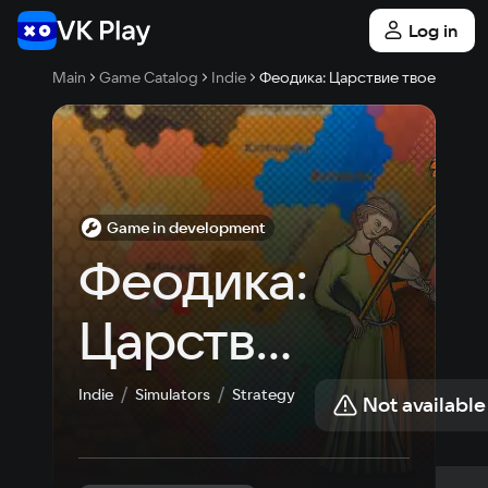
Log in
Main
Game Catalog
Indie
Феодика: Царствие твое
Game in development
Феодика: 
Царствие 
твое
Indie
Simulators
Strategy
Not available