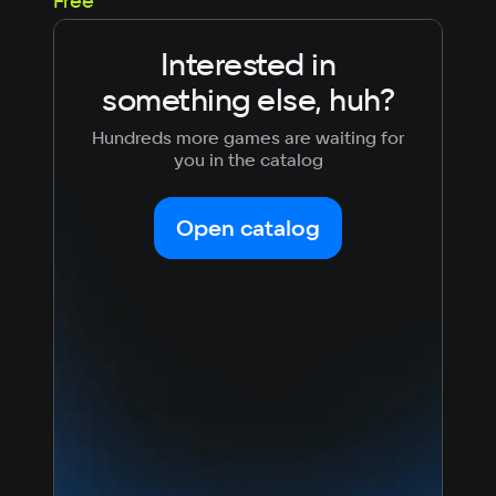
Free
Fre
Intel core i5
Memory
Interested in
8 ГБ ОЗУ
Video card
something else, huh?
Geforce 1080
Space
Hundreds more games are waiting for
you in the catalog
2 ГБ
Other
DIRECTX: версии 11
Open catalog