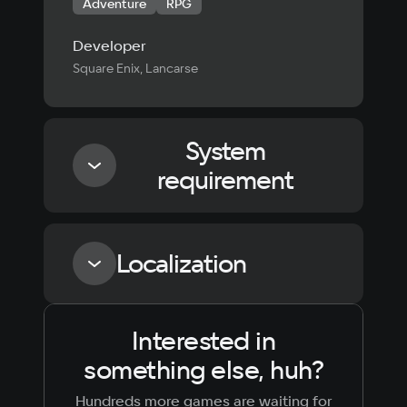
Adventure
RPG
Developer
Square Enix, Lancarse
System
requirement
Minimum
Localization
Processor
AMD Ryzen 3 2300X / Intel Core i3-8100
Interested in
Language
Text
Voiceover
Language
Memory
something else, huh?
Russian
Spanish
8 GB ОЗУ
Video card
English
French
Hundreds more games are waiting for
Simplified