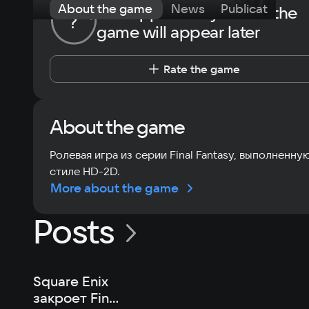
About the game
News
Publications
The opportunity to rate the
?
game will appear later
Rate the game
About the game
Ролевая игра из серии Final Fantasy, выполненну
стиле HD-2D.
More about the game
Posts
Square Enix
закроет Final