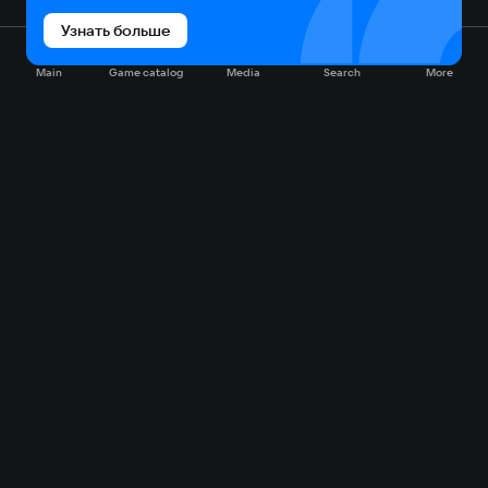
Узнать больше
Main
Game catalog
Media
Search
More
Game catalog
Available on VK Play
Free
Sale
My games
Cloud gaming
Main
Plans
Download
FAQ