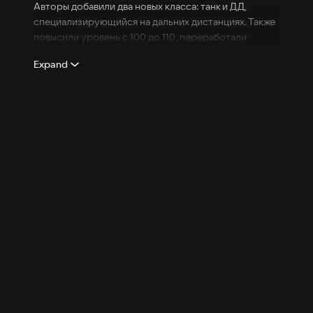
Авторы добавили два новых класса: танк и ДД,
специализирующийся на дальних дистанциях. Также
повысили уровень с 100 до 110, переработали
боевую систему, а также внедрили новые города,
Expand
подземелья, испытания и рейды.