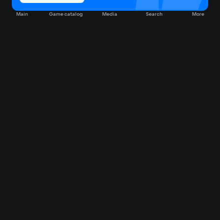
Main
Game catalog
Media
Search
More
Game catalog
Available on VK Play
Free
Sale
My games
Cloud gaming
Main
Plans
Download
FAQ
Market