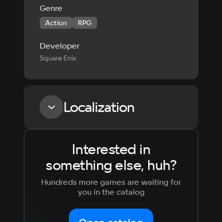
Genre
Action
RPG
Developer
Square Enix
Localization
Interested in
Language
Text
Voiceover
Language
something else, huh?
Russian
Spanish
English
French
Hundreds more games are waiting for
Simplified
German
you in the catalog
Chinese
Arabic
Italian
Korean
Portugues