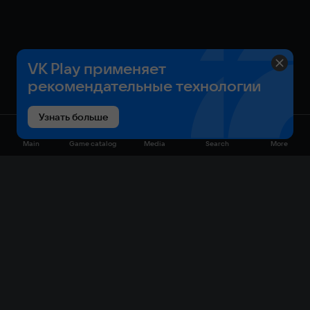
Десятки комбо и приемов.
Богатый выбор перекусов на ходу.
© Bitmap Bureau Ltd. 2022. Licensed to and published by
Numskull Games Ltd.
VK Play применяет
рекомендательные технологии
Узнать больше
Main
Game catalog
Media
Search
More
Game catalog
Available on VK Play
Free
Sale
My games