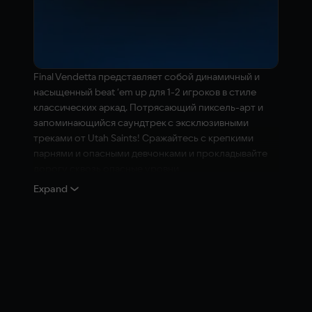
Final Vendetta представляет собой динамичный и
насыщенный beat ‘em up для 1-2 игроков в стиле
классических аркад. Потрясающий пиксель-арт и
запоминающийся саундтрек с эксклюзивными
треками от Utah Saints! Сражайтесь с крепкими
парнями и опасными девчонками и прокладывайте
дорогу сквозь опасные уровни.
Expand
Опасная банда «СиндиKAT» захватила контроль над
столицей и похитила младшую сестру Клэр Спаркс!
Они еще не знают, что Клэр готова на все, чтобы
вернуть и сестру, и порядок на улицы города! Она
объединяется с друзьями (и соседями): бывшим
рестлером Миллером Т. Уильямсом и уличным
бойцом Герцогом Санчо. Вместе они должны
смерчем пронестись по улицам Лондона и сделать