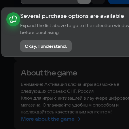
Several purchase options are available
About the game
News
Requirements
Player ratings
Expand the list above to go to the selection windo
?
before purchasing
No reviews
Okay, I understand.
Rate the game
About the game
Внимание! Активация ключа игры возможна в
следующих странах: СНГ, Россия
Ключ для игры с активацией в лаунчере цифрово
магазина. Оплачивайте удобным способом и
наслаждайтесь качественным контентом!
More about the game