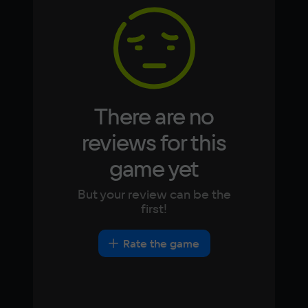
1 Гб
Korean
Portugues
Japanese
Turkish
Video card
1 GB
Space
500 МБ
There are no
Other
reviews for this
DirectX(R): 10, Звуковая карта: совместимая 
game yet
c DirectX
But your review can be the
first!
Rate the game