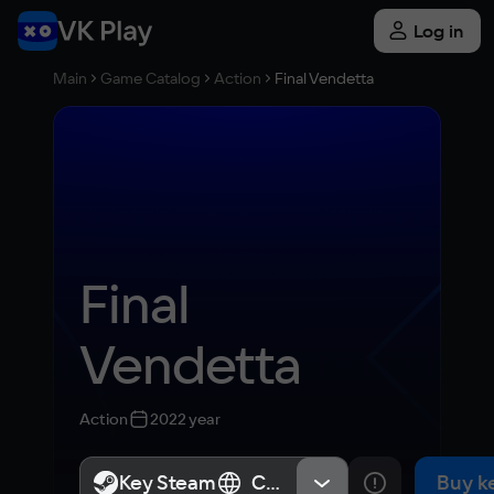
Log in
Main
Game Catalog
Action
Final Vendetta
Final 
Vendetta
Action
2022 year
Key Steam
Key Steam
СНГ, Россия
СНГ, Россия
Buy k