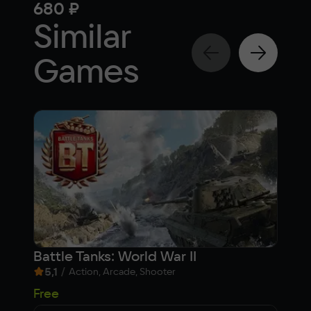
680 ₽
1 1
Similar
Games
Battle Tanks: World War II
War
5,1
/
5,
Action, Arcade, Shooter
Free
Fre