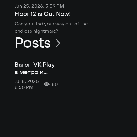
Jun 25, 2026, 5:59 PM
Floor 12 is Out Now!
Can you find your way out of the 
endless nightmare?
Posts
Вагон VK Play
в метро и
«Нейробаюн»:
Jul 8, 2026,
480
новости
6:50 PM
российской
индустрии от
VK Play