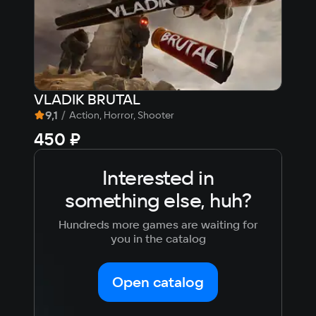
VLADIK BRUTAL
Win
9,1
/
8,
Action, Horror, Shooter
450 ₽
314
Interested in
something else, huh?
Hundreds more games are waiting for
you in the catalog
Open catalog