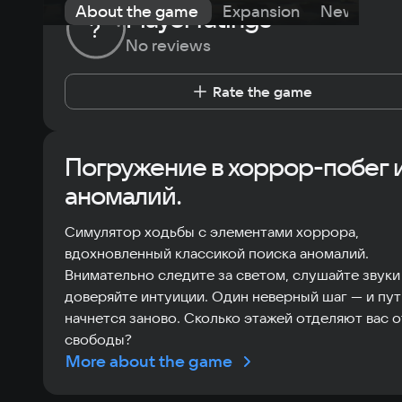
About the game
Expansion
News
Pu
Player ratings
?
No reviews
Rate the game
Погружение в хоррор-побег 
аномалий.
Симулятор ходьбы с элементами хоррора,
вдохновленный классикой поиска аномалий.
Внимательно следите за светом, слушайте звуки
доверяйте интуиции. Один неверный шаг — и пут
начнется заново. Сколько этажей отделяют вас о
свободы?
More about the game