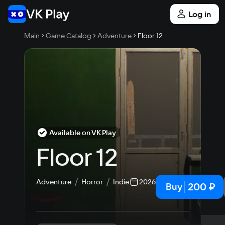
Log in
Main
Game Catalog
Adventure
Floor 12
Available on VK Play
Floor 12
Adventure
Horror
Indie
2026 year
200 ₽
Buy