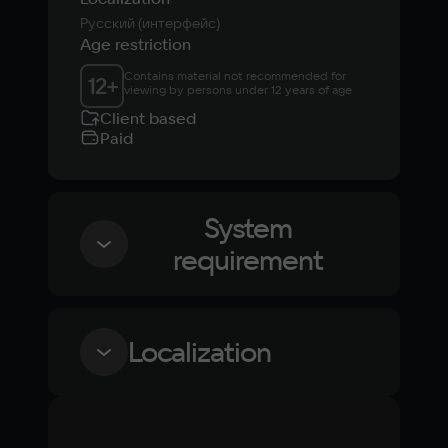
Русский (интерфейс)
Age restriction
Contains material not recommended for 
12
+
viewing by persons under 12 years of age
Client based
Paid
System
requirement
Minimum
Localization
OS
Windows 10
Language
Text
Voiceover
Language