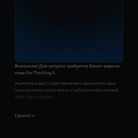
Внимание! Для запуска требуется Steam-версия
игры For The King II.
Укрепите ряды Сопротивления и вдохните в свои
приключения новую жизнь с набором персонажей
«Мастера судьбы»!
Тайная магия расцветет во всей красе благодаря
двум новым героям — Кукольнику и Провидцу.
Expand
Вместе с ними в Фарул ворвется уйма новинок!
Кукольника направляют ловкость его рук и темные
искусства. Художник на грани гениальности и