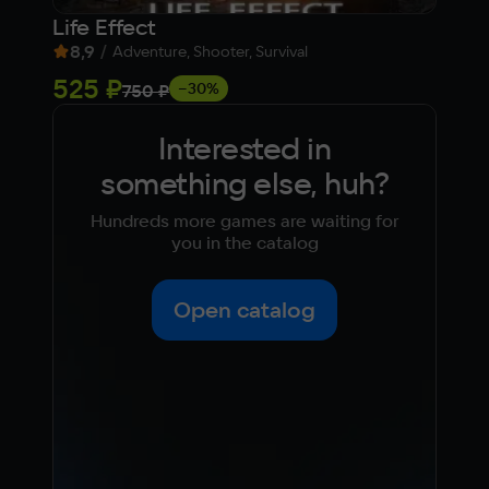
Life Effect
Res
8,9
/
8,
Adventure, Shooter, Survival
525 ₽
fr
−30%
750 ₽
Interested in
something else, huh?
Hundreds more games are waiting for
you in the catalog
Open catalog