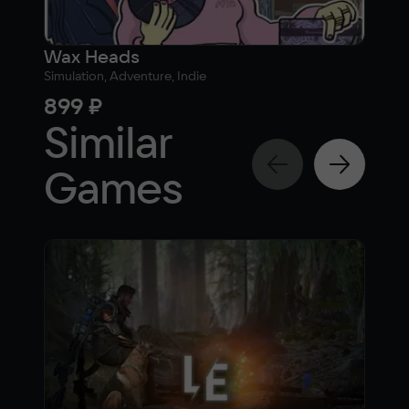
Wax Heads
Simulation, Adventure, Indie
Adven
899 ₽
40
Similar
Games