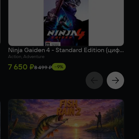
Ninja Gaiden 4 - Standard Edition (цифровая версия) (Xbox Series X|S + Windows) (WW)
Action, Adventure
Act
7 650 ₽
1 
−9%
8 499 ₽