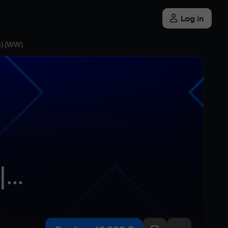
Log in
s) (WW)
S 