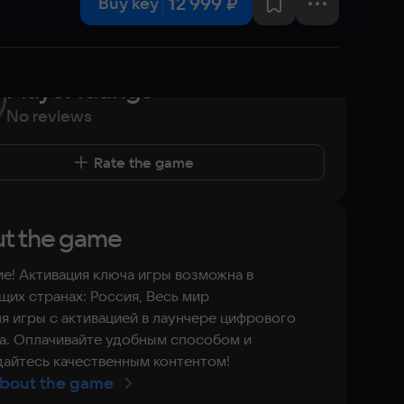
12 999 ₽
Buy key
Player ratings
No reviews
Rate the game
t the game
е! Активация ключа игры возможна в
их странах: Россия, Весь мир
я игры с активацией в лаунчере цифрового
а. Оплачивайте удобным способом и
айтесь качественным контентом!
bout the game