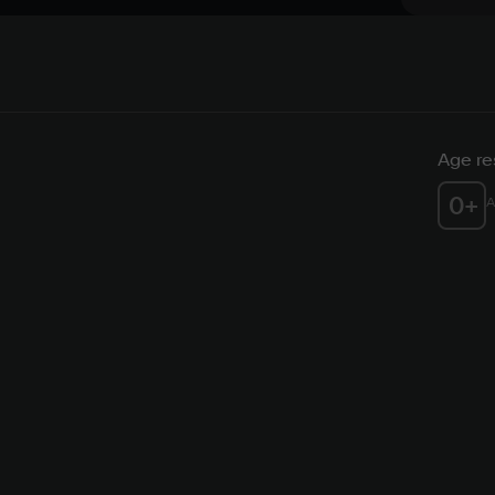
Age res
0
+
A