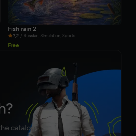
Fish rain 2
BU
7,2
/
9
Russian, Simulation, Sports
5
Free
h?
the catalog