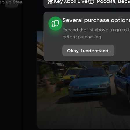
Key Xbox Live
Key Xbox Live
Россия, Вес
Россия, Вес
op up Steam
Several purchase options
About the game
News
Requi
Expand the list above to go to
before purchasing
Okay, I understand.