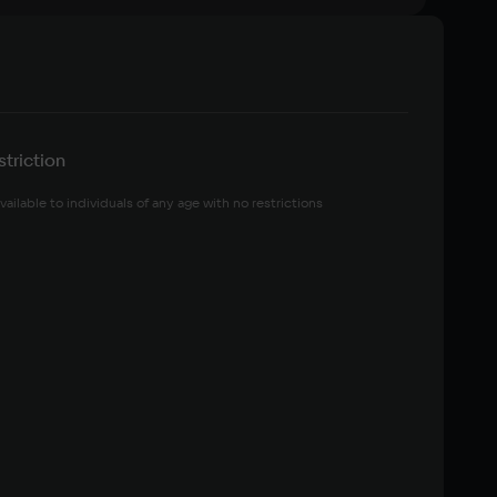
triction
vailable to individuals of any age with no restrictions