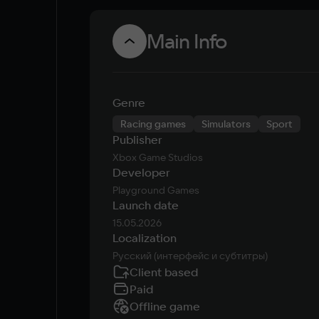
Main Info
Genre
Racing games
Simulators
Sport
Publisher
Xbox Game Studios
Developer
Playground Games
Launch date
15.05.2026
Localization
Русский (интерфейс и субтитры)
Client based
Paid
Offline game