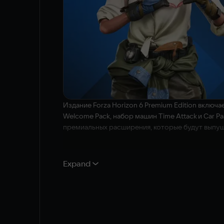
Издание Forza Horizon 6 Premium Edition включа
Welcome Pack, набор машин Time Attack и Car Pas
премиальных расширения, которые будут выпу
Исследуйте потрясающие пейзажи Японии за рул
Expand
и познакомьтесь с миром японской культуры и
авто в гаражах, которые можно настроить на св
занимайтесь совместным творчеством в коллаб
Путь к званию легенды Horizon начинается прям