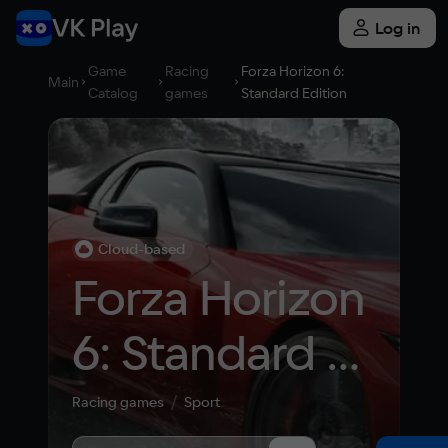
Log in
Game
Racing
Forza Horizon 6:
Main
Catalog
games
Standard Edition
Cloud-based
Forza Horizon 
6: Standard 
Edition
Racing games
Sport