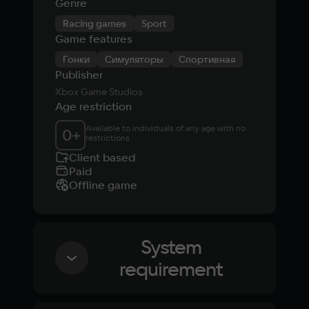
Genre
Racing games
Sport
Game features
Гонки
Симуляторы
Спортивная
Publisher
Xbox Game Studios
Age restriction
Available to individuals of any age with no 
0
+
restrictions
Client based
Paid
Offline game
System
requirement