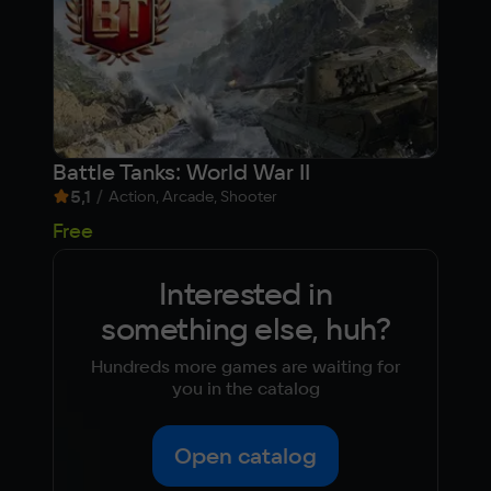
Battle Tanks: World War II
Dun
5,1
/
8,
Action, Arcade, Shooter
Free
Fre
Interested in
something else, huh?
Hundreds more games are waiting for
you in the catalog
Open catalog