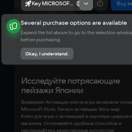
Key MICROSOFT STORE
Key MICROSOFT STORE
Весь мир
Весь мир
Buy k
Several purchase options are available
About the game
News
Publications
Player ratings
Expand the list above to go to the selection windo
?
before purchasing
No reviews
Okay, I understand.
Rate the game
Исследуйте потрясающие
пейзажи Японии
Внимание! Активация ключа игры возможна тольк
Microsoft Store. Регион активации: Весь мир
Ключ для игры с активацией в лаунчере цифрово
магазина. Оплачивайте удобным способом и
наслаждайтесь качественным контентом!