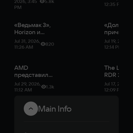
Empire
2026, 3:45
5.8k
году
12:35 PM
PM
«Ведьмак 3»,
«Должна 
Horizon и
причина
Silent Hill 2:
покупать
Jul 31, 2026,
Jul 19, 2026,
820
лучшие
консоль»:
11:26 AM
12:14 PM
скриншоты
почему X
недели
возвраща
AMD
эксклюзи
The Last o
представила
RDR 2,
недорогую
Cyberpun
Jul 29, 2026,
Jul 17, 2026,
1.3k
видеокарту
2077: лу
11:12 AM
12:09 PM
Radeon RX
скриншо
9050
недели
Main Info