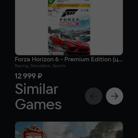
Forza Horizon 6 - Premium Edition (цифровая версия) (Xbox Series X|S + Windows) (WW)
Racing, Simulation, Sports
Racin
12 999 ₽
10 
Similar
Games