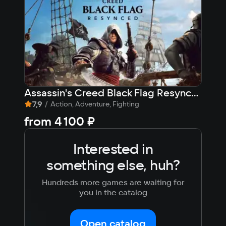
Assassin's Creed Black Flag Resynced
SPA
7,9
/
7,3
Action, Adventure, Fighting
from
4 100 ₽
99
Interested in
something else, huh?
Hundreds more games are waiting for
you in the catalog
Open catalog