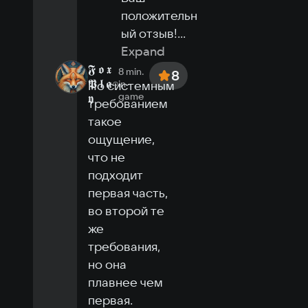
положительн
ый отзыв!
...
Expand
𝕱 𝖔 𝖝
8 min.
8
𝕻 𝖑 𝖆
in-
По системным 
game
𝖞
требованием 
такое 
ощущение, 
что не 
подходит 
первая часть, 
во второй те 
же 
требования, 
но она 
плавнее чем 
первая.
