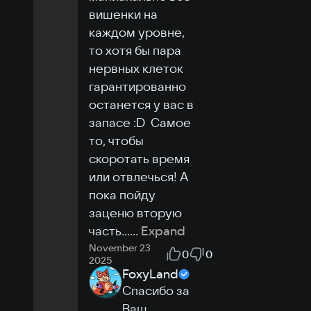
Space
вишенки на 
0.1 GB
каждом уровне, 
то хотя бы пара 
нервных клеток 
гарантированно 
останется у вас в 
запасе :D  Самое 
то, чтобы 
скоротать время 
или отвлечься! А 
пока пойду 
заценю вторую 
часть...
...
Expand
November 23
0
0
2025
FoxyLand
Спасибо за 
Ваш 