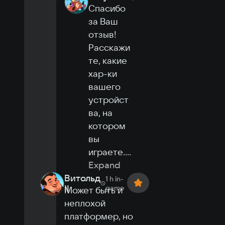
Спасибо 
за Ваш 
отзыв!

Расскажи
те, какие 
хар-ки 
вашего 
устройст
ва, на 
котором 
вы 
играете.
...
Expand
Витольд
1 h
in-
II
game
Может быть и 
неплохой 
платформер, но 