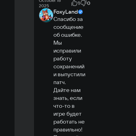
October 18
1
0
2025
FoxyLand
Спасибо за 
сообщение 
об ошибке.

Мы 
исправили 
работу 
сохранений 
и выпустили 
патч.

Дайте нам 
знать, если 
что-то в 
игре будет 
работать не 
правильно!
