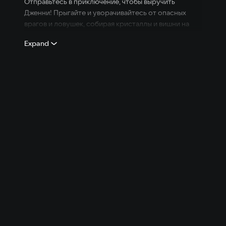
Отправьтесь в приключение, чтобы выручить
Дженни! Прыгайте и уворачивайтесь от опасных
врагов и ловушек, собирая кристаллы и вишни на
протяжении 36 уровней.
Expand
Наряжайте Фокси, покупая дополнительные
аксессуары за вишни, собранные в пути!
Особенности:
Собирайте кристаллы и вишни на 36 уровнях
Играйте в специальные уровни на Хэллоуин
Используйте собранные вишни, чтобы
покупать аксессуары для Фокси
Красивая пиксельная графика и музыка в стиле
чиптюн