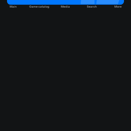
Main
Game catalog
Media
Search
More
Game catalog
Available on VK Play
Free
Sale
My games
Cloud gaming
Main
Plans
Download
FAQ
Market