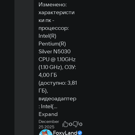
Изменено: 
характеристи
ки пк - 
процессор: 
Intel(R) 
Pentium(R) 
Silver N5030 
CPU @ 1.10GHz 
(1.10 GHz), ОЗУ: 
4,00 ГБ 
(доступно: 3,81 
ГБ), 
видеоадаптер
: Intel(
...
Expand
December
0
0
25 2025
FoxyLand