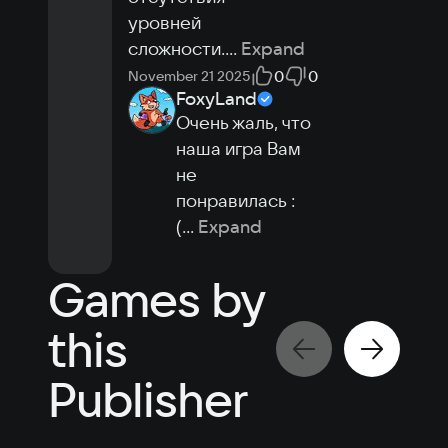
уровней 
сложности.
...
Expand
0
0
November 21 2025
FoxyLand
Очень жаль, что 
наша игра Вам 
не 
понравилась :
(
...
Expand
Games by
this
Publisher