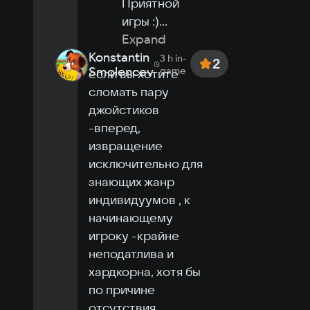
Приятной 
игры :)
...
Expand
Konstantin
3 h
in-
2
Smolencev
game
если вы хотите 
сломать пару 
джойстиков 
-вперед, 
извращение 
исключительно для 
знающих жанр 
индивидуумов , к 
начинающему 
игроку -крайне 
неподатлива и 
хардкорна, хотя бы 
по причине 
отсутствия  