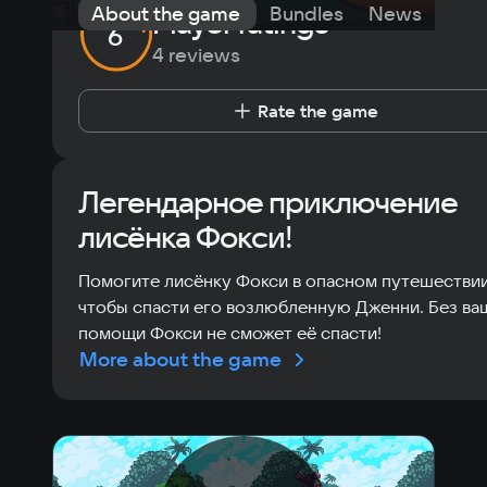
About the game
Bundles
News
Req
Player ratings
6
4 reviews
Rate the game
Легендарное приключение
лисёнка Фокси!
Помогите лисёнку Фокси в опасном путешествии
чтобы спасти его возлюбленную Дженни. Без ва
помощи Фокси не сможет её спасти!
More about the game