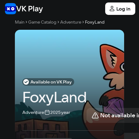
Log in
Main
Game Catalog
Adventure
FoxyLand
Available on VK Play
FoxyLand
Adventure
2025 year
Not available 