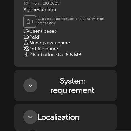
1.0.1 from 17.10.2025
Age restriction
Available to individuals of any age with no 
0
+
restrictions
Client based
Paid
Singleplayer game
Offline game
Distribution size 8.8 MB
System
requirement
Minimum
Localization
OS