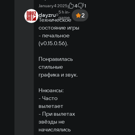
4
1
January 4 2025
5 h
in-
dayzru
2
game
Техническое 
состояние игры 
- печальное 
(v0.15.0.56).

Понравилась 
стильные 
графика и звук.

Ннюансы:

- Часто 
вылетает

- При вылетах 
звёзды не 
начислялись
