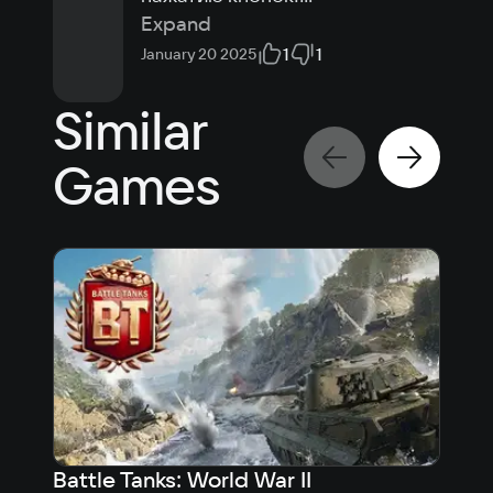
Expand
1
1
January 20 2025
Similar
Games
Battle Tanks: World War II
Tan