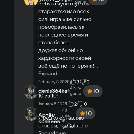
game
Ребята чувствуется 
стараются изо всех 
сил! игра уже сильно 
преобразилась за 
последнее время и 
стала более 
дружелюбной! но 
хардкорности своей 
всё ещё не потеряла!
...
Expand
3
0
February 5 2025
4 h
in-
denis364ka
10
game
10 из 10!
2
0
January 8 2025
48
10
Артём
min.
Я редко оставляю 
Колбеев
in-
отзывы, но Galactic 
game
Showdown 