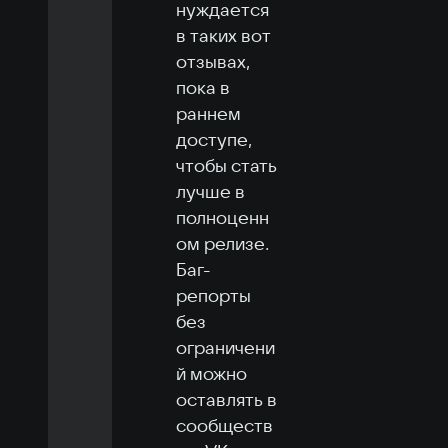
нуждается 
в таких вот 
отзывах, 
пока в 
раннем 
доступе, 
чтобы стать 
лучше в 
полноценн
ом релизе. 
Баг-
репорты 
без 
ограничени
й можно 
оставлять в 
сообществ