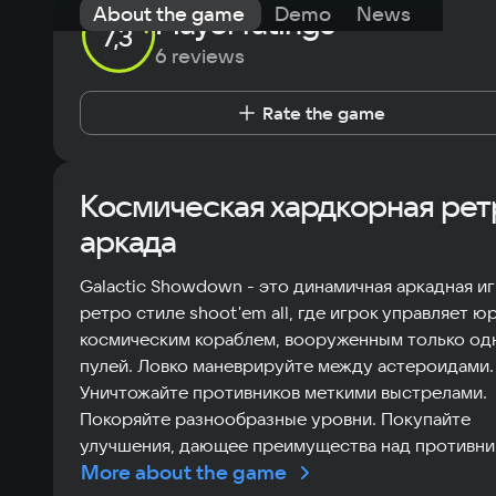
About the game
Demo
News
Requi
Player ratings
7,3
6 reviews
Rate the game
Космическая хардкорная рет
аркада
Galactic Showdown - это динамичная аркадная иг
ретро стиле shoot'em all, где игрок управляет ю
космическим кораблем, вооруженным только од
пулей. Ловко маневрируйте между астероидами.
Уничтожайте противников меткими выстрелами.
Покоряйте разнообразные уровни. Покупайте
улучшения, дающее преимущества над противни
More about the game