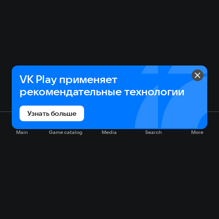
VK Play применяет
рекомендательные технологии
Узнать больше
Main
Game catalog
Media
Search
More
Game catalog
Available on VK Play
Free