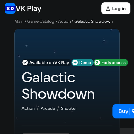
Log in
Main
Game Catalog
Action
Galactic Showdown
Available on VK Play
Demo
Early access
Galactic 
Showdown
Action
Arcade
Shooter
Buy