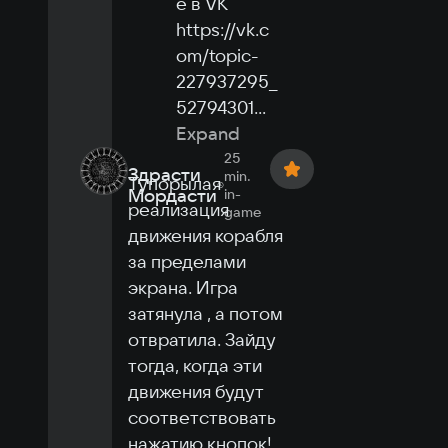
е в VK 
https://vk.c
om/topic-
227937295_
52794301
...
Expand
25
Здрасти
min.
Тупорылая 
Мордасти
in-
реализация 
game
движения корабля 
за пределами 
экрана. Игра 
затянула , а потом 
отвратила. Зайду 
тогда, когда эти 
движения будут 
соответствовать 
нажатию кнопок!
...