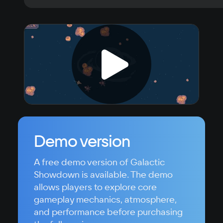
Demo version
A free demo version of Galactic
Showdown is available. The demo
allows players to explore core
gameplay mechanics, atmosphere,
and performance before purchasing