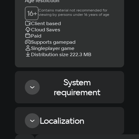
Age restriction
Contains material not recommended for 
16
+
viewing by persons under 16 years of age
Client based
Cloud Saves
Paid
Supports gamepad
Singleplayer game
Distribution size 222.3 MB
System
requirement
Minimum
Localization
OS