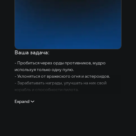
Ваша задача:
- Пробиться через орды противников, мудро
используя только одну пулю.
- Уклоняться от вражеского огня и астероидов.
- Зарабатывать награды, улучшать на них свой
корабль и способности пилота.
- Проходить множество дополнительных заданий во
Expand
множестве уровней в разных стилях.
- Спасти галактику от злобного космического
тирана.
Особенности: