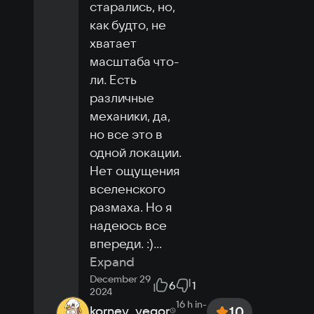
OpenGL supported graphics card with 32 
старались, но, 
MB RAM
как будто, не 
Space
хватает 
0.3 GB
масштаба что-
ли. Есть 
различные 
механики, да, 
но все это в 
одной локации. 
Нет ощущения 
вселенского 
размаха. Но я 
надеюсь все 
впереди. :)
...
Expand
December 29
6
1
2024
16 h
in-
kornev_yegor
10