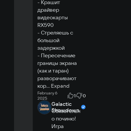
- Крашит 
драйвер 
видеокарты 
RX590

- Стреляешь с 
большой 
задержкой

- Пересечение 
границы экрана 
(как и таран) 
разворачивают 
кор
...
Expand
February 6
1
0
2025
Galactic
Showdown
Обязательн
о починю! 
Игра 