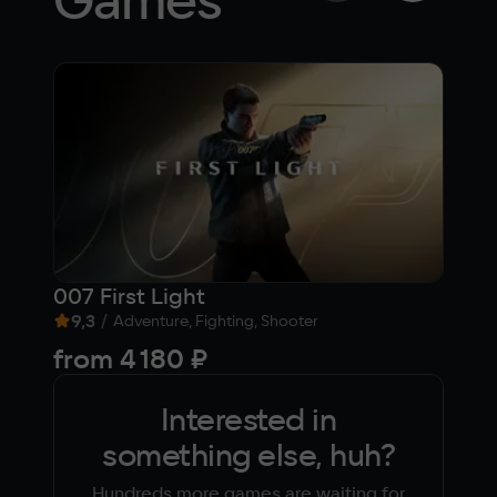
007 First Light
Бы
9,3
/
7,9
Adventure, Fighting, Shooter
from
4 180 ₽
1 1
Interested in
something else, huh?
Hundreds more games are waiting for