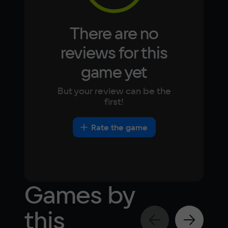
OS
Windows 11
There are no
Processor
reviews for this
Intel Core i7 8700
Memory
game yet
8 GB ОЗУ
Video card
But your review can be the
GTX 1070
first!
Space
3 GB
Rate the game
Games by
this