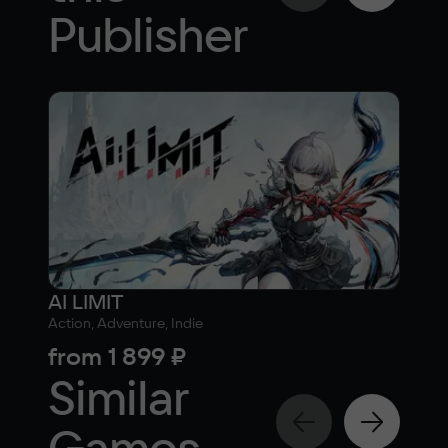
Publisher
AI LIMIT
Dea
Action, Adventure, Indie
10
from
1 899 ₽
fr
Similar
Games