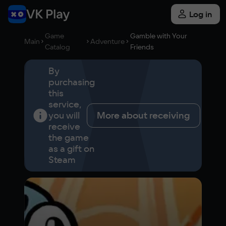
Log in
Game
Gamble with Your
Main
Adventure
Catalog
Friends
By
purchasing
this
service,
you will
More about receiving
receive
the game
as a gift on
Steam