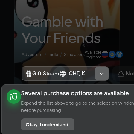
Gamble with 
Your Friends
Available
Adventure
Indie
Simulators
regions
:
Gift Steam
Gift Steam
СНГ, Казахстан, Россия
СНГ, Казахстан, Россия
Not
Several purchase options are available
About the game
News
Requirements
Player ratings
Expand the list above to go to the selection windo
?
before purchasing
No reviews
Okay, I understand.
Rate the game