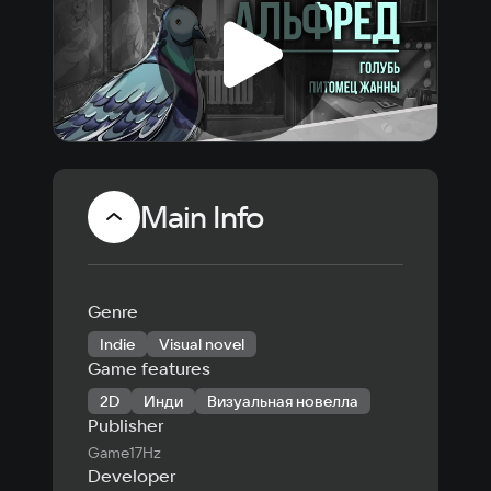
Main Info
Genre
Indie
Visual novel
Game features
2D
Инди
Визуальная новелла
Publisher
Game17Hz
Developer