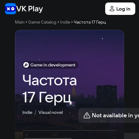
Log in
Main
Game Catalog
Indie
Частота 17 Герц
Game in development
Частота 
17 Герц
Indie
Visual novel
Not available in y