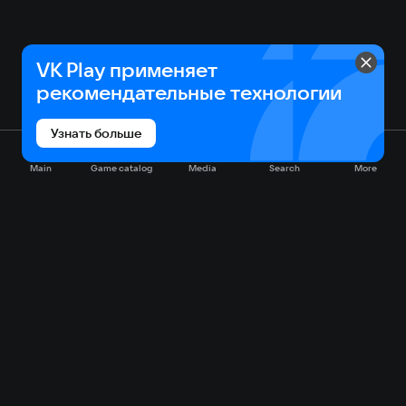
VK Play применяет
рекомендательные технологии
Узнать больше
Main
Game catalog
Media
Search
More
Game catalog
Available on VK Play
Free
Sale
My games
Cloud gaming