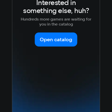
Interested in
512 MB ОЗУ
Video card
something else, huh?
DirectX® 9.0c compatibl
Space
Hundreds more games are waiting for
4 GB
you in the catalog
Open catalog