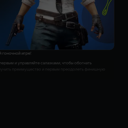
й гоночной игре!
 первым и управляйте салазками, чтобы обогнать
получить преимущество и первым преодолеть финишную
из мира Гарфилда.
лерок и фабрика Пастакоси.