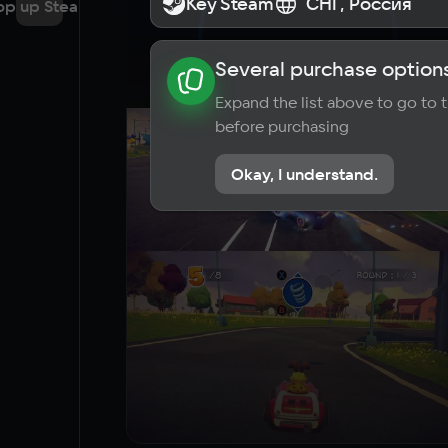
Key Steam
Key Steam
СНГ, Россия
СНГ, Россия
op up Steam
Several purchase options
About the game
News
Requi
Expand the list above to go to
before purchasing
Okay, I understand.