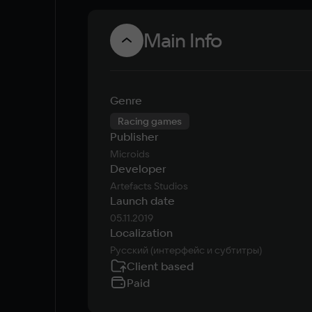
Main Info
Genre
Racing games
Publisher
Microids
Developer
Artefacts Studios
Launch date
05.11.2019
Localization
Русский (интерфейс и субтитры)
Client based
Paid