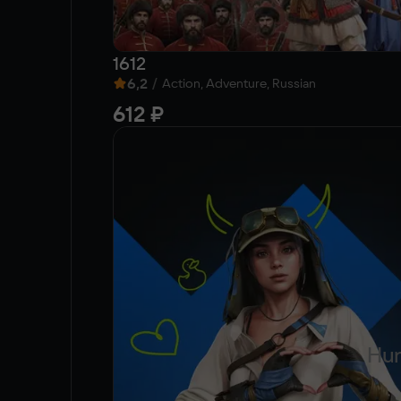
1612
6,2
/
Action, Adventure, Russian
612 ₽
Hun