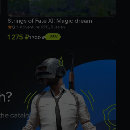
Strings of Fate XI: Magic dream
Ca
8
/
7
Adventure, RPG, Russian
1 275 ₽
1 
−25%
1 700 ₽
h?
the catalog