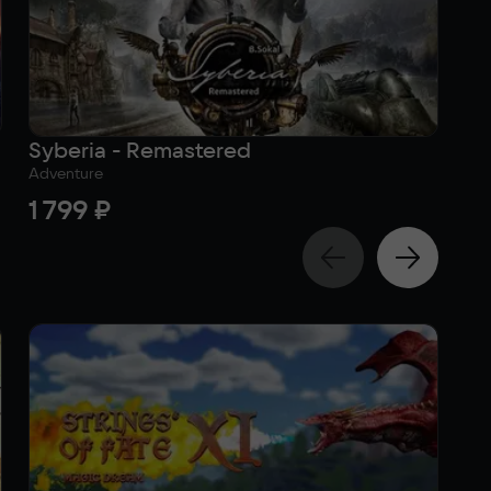
Syberia - Remastered
Ga
Adventure
Rac
1 799 ₽
1 