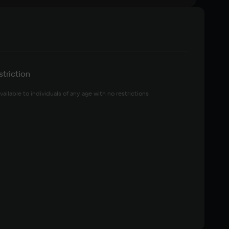
triction
vailable to individuals of any age with no restrictions