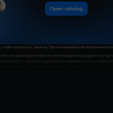
Open catalog
я, чтобы сразиться с Джоном, Оди и компанией в бескомпромиссно
вии с их характеристиками и стилем вождения, выходите на старт
е предметы, такие как подушка или волшебная палочка, чтобы 
 чтобы обогнать других гонщиков вместе с Spring!
н-режиме с участием до восьми игроков на 16 культовых трассах 
ка, Гонка на время
деленного экрана и до 8 игроков в онлайн-режиме.
щих условиях, вдохновленных миром Гарфилда, таких как озеро Па
л, Арлин, Лиз, Гарри и Писк