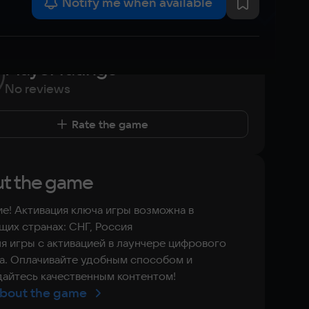
Notify me when available
Player ratings
No reviews
Rate the game
t the game
е! Активация ключа игры возможна в
их странах: СНГ, Россия
я игры с активацией в лаунчере цифрового
а. Оплачивайте удобным способом и
айтесь качественным контентом!
bout the game