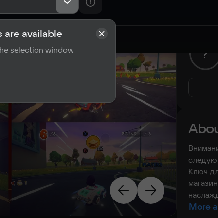
 are available
rements
Reviews
 the selection window
?
Abou
Внимани
следующ
Ключ дл
магазин
наслажд
More a