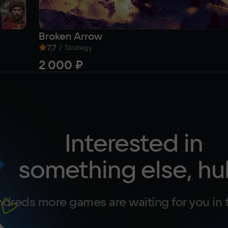
Broken Arrow
7,7
/
Strategy
2 000 ₽
Interested in
something else, hu
dreds more games are waiting for you in 