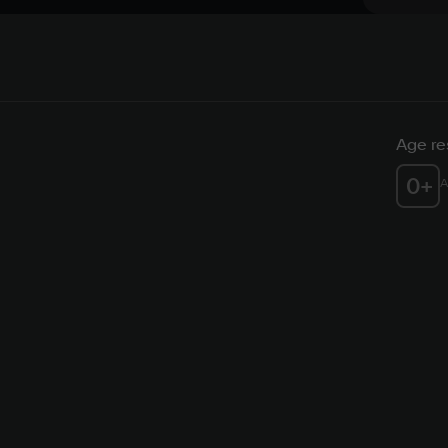
Age res
0
+
A