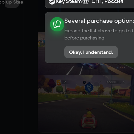
Key Steam
Key Steam
СНГ, Россия
СНГ, Россия
op up Steam
Several purchase options
About the game
News
Requi
Expand the list above to go to
before purchasing
Okay, I understand.