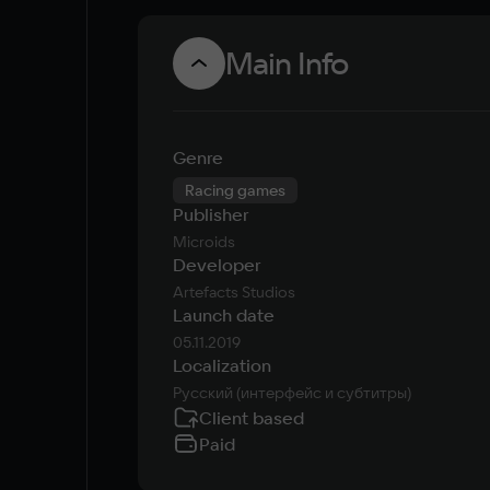
Main Info
Genre
Racing games
Publisher
Microids
Developer
Artefacts Studios
Launch date
05.11.2019
Localization
Русский (интерфейс и субтитры)
Client based
Paid