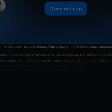
Open catalog
я, чтобы сразиться с Джоном, Оди и компанией в бескомпромиссно
вии с их характеристиками и стилем вождения, выходите на старт
е предметы, такие как подушка или волшебная палочка, чтобы 
 чтобы обогнать других гонщиков вместе с Spring!
н-режиме с участием до восьми игроков на 16 культовых трассах 
ка, Гонка на время
деленного экрана и до 8 игроков в онлайн-режиме.
щих условиях, вдохновленных миром Гарфилда, таких как озеро Па
л, Арлин, Лиз, Гарри и Писк