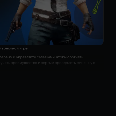
й гоночной игре!
 первым и управляйте салазками, чтобы обогнать
получить преимущество и первым преодолеть финишную
из мира Гарфилда.
лерок и фабрика Пастакоси.