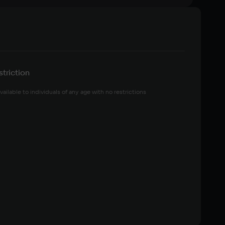
triction
vailable to individuals of any age with no restrictions