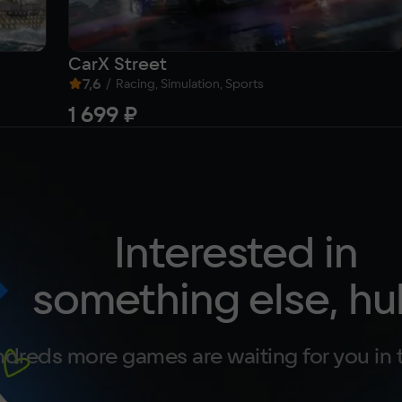
CarX Street
7,6
/
Racing, Simulation, Sports
1 699 ₽
Interested in
something else, hu
dreds more games are waiting for you in 