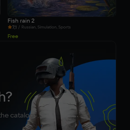
Fish rain 2
K
7,1
/
9
Russian, Simulation, Sports
5
Free
h?
the catalog