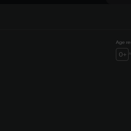
Age res
0
+
A