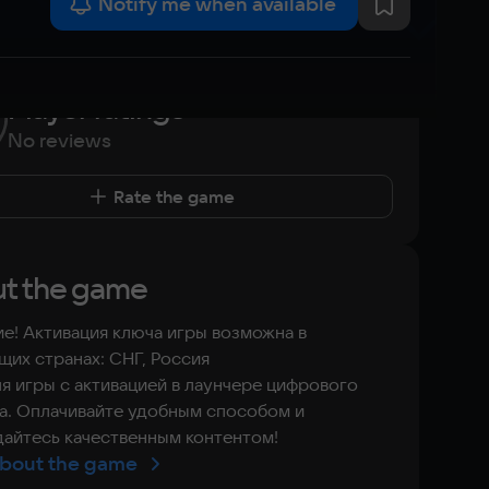
Notify me when available
Player ratings
No reviews
Rate the game
t the game
е! Активация ключа игры возможна в
их странах: СНГ, Россия
я игры с активацией в лаунчере цифрового
а. Оплачивайте удобным способом и
айтесь качественным контентом!
bout the game