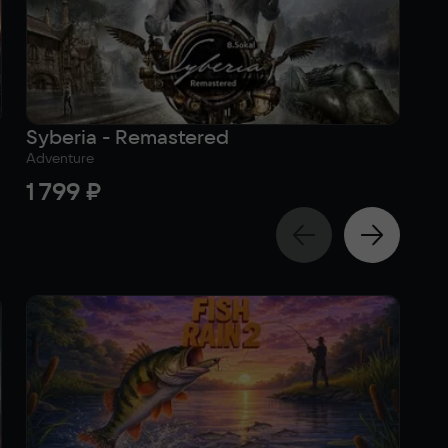
Syberia - Remastered
Ga
Adventure
Rac
1 799 ₽
1 