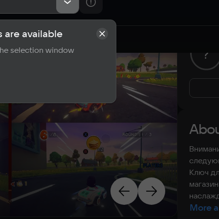
 are available
rements
Reviews
 the selection window
?
Abou
Внимани
следующ
Ключ дл
магазин
наслажд
More a