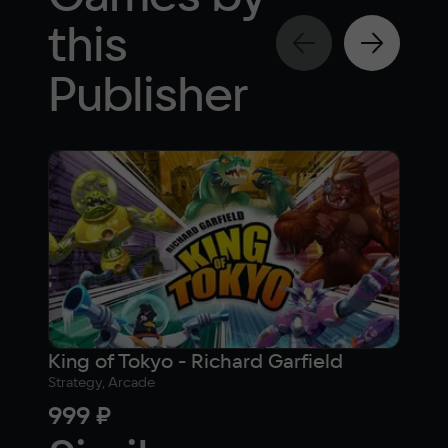
this
Publisher
King of Tokyo - Richard Garfield
Cor
Strategy, Arcade
Strat
999 ₽
89