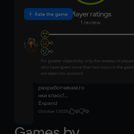
8 ГБ
Korean
Portugues
Most
Player ratings
New
Positive
Neutral
Negative
Rate the game
Japanese
Turkish
Video card
helpful
1 review
NVIDIA GeForce GTX 750 Ti
Space
id576885799
0
10
30 ГБ
Добрый вечер 
0
игра  супер ключ 
Other
For greater objectivity, only the reviews of player
работает  
DirectX(R): 11, Звуковая карта: совместимая 
who have spent more than two hours in the gam
Советую всем  
c DirectX
are taken into account
спасибо 
разработчикам,го
нки класс!
...
Expand
0
0
October 1 2025
Games by