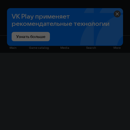
VK Play применяет
рекомендательные технологии
Узнать больше
Main
Game catalog
Media
Search
More
Game catalog
Available on VK Play
Free
Sale
My games
Cloud gaming