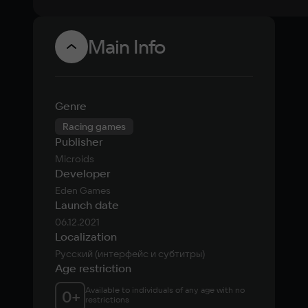
Main Info
Genre
Racing games
Publisher
Microids
Developer
Eden Games
Launch date
06.12.2021
Localization
Русский (интерфейс и субтитры)
Age restriction
Available to individuals of any age with no 
0
+
restrictions