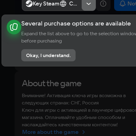
Edition
Key Steam
Key Steam
СНГ, Россия
СНГ, Россия
Not
Several purchase options are available
About the game
News
Requirements
Player ratings
Expand the list above to go to the selection windo
10
before purchasing
1 review
Okay, I understand.
Rate the game
About the game
Внимание! Активация ключа игры возможна в
следующих странах: СНГ, Россия
Ключ для игры с активацией в лаунчере цифрово
магазина. Оплачивайте удобным способом и
наслаждайтесь качественным контентом!
More about the game