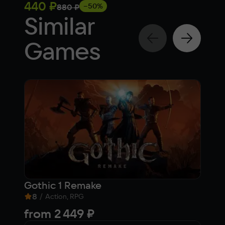
440 ₽
210
−50%
880 ₽
Similar
Games
Gothic 1 Remake
Ка
8
/
8,
Action, RPG
from
2 449 ₽
Fre