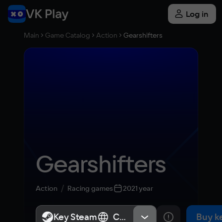
Log in
Main
Game Catalog
Action
Gearshifters
Gearshifters
Action
Racing games
2021 year
Key Steam
Key Steam
СНГ, Россия
СНГ, Россия
Buy k