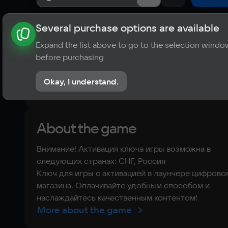
Several purchase options are available
About the game
News
Requirements
Player ratings
Expand the list above to go to the selection windo
?
before purchasing
No reviews
Okay, I understand.
Rate the game
About the game
Внимание! Активация ключа игры возможна в
следующих странах: СНГ, Россия
Ключ для игры с активацией в лаунчере цифрово
магазина. Оплачивайте удобным способом и
наслаждайтесь качественным контентом!
More about the game