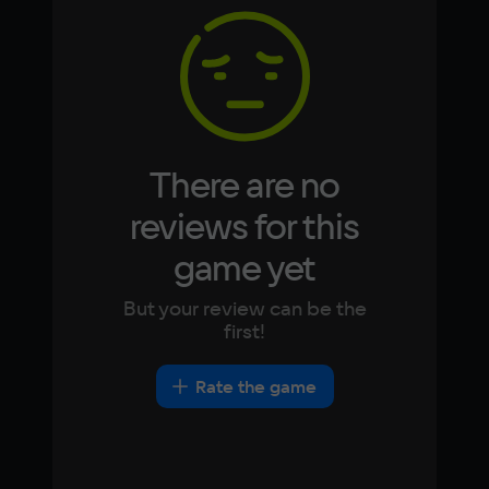
4 Гб
Korean
Portugues
Japanese
Turkish
Video card
NVIDIA GeForce GTX 1050
Space
2 ГБ
There are no
Other
reviews for this
DirectX(R): 11, Звуковая карта: совместимая 
game yet
c DirectX
But your review can be the
first!
Rate the game