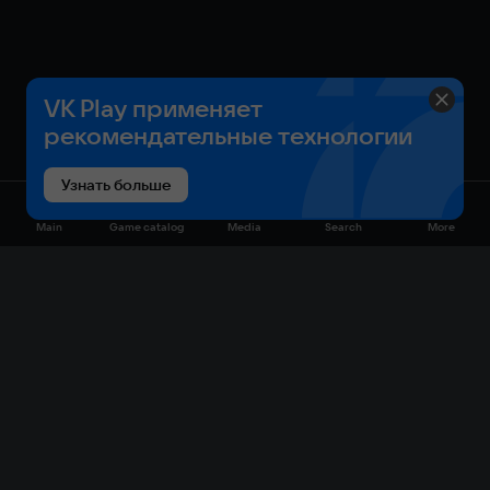
VK Play применяет
рекомендательные технологии
Узнать больше
Main
Game catalog
Media
Search
More
Game catalog
Available on VK Play
Free
Sale
My games