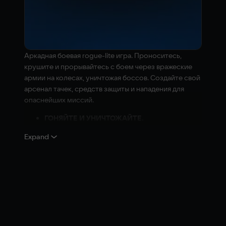
Аркадная боевая rogue-lite игра. Проноситесь,
крушите и прорывайтесь с боем через вражеские
армии на колесах, уничтожая боссов. Создайте свой
арсенал тачек, средств защиты и нападения для
опаснейших миссий.
ГОНЯЙТЕ И УНИЧТОЖАЙТЕ.
Используйте контроль и отточенные навыки
Expand
вождения, чтобы обходить опасных врагов,
уклоняться от снарядов и отвечать яростными
атаками. Высокооктановый экшн на каждом
повороте, дрифте и вращении.
БИТВЫ С БОССАМИ НА МЕГАТАЧКАХ.
Расправляйтесь с бандитскими фракциями,