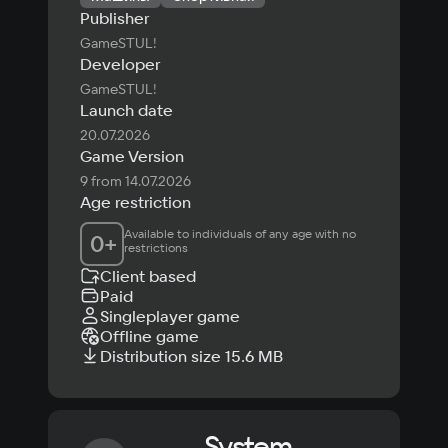
Publisher
GameSTUL!
Developer
GameSTUL!
Launch date
20.07.2026
Game Version
9 from 14.07.2026
Age restriction
Available to individuals of any age with no 
0
+
restrictions
Client based
Paid
Singleplayer game
Offline game
Distribution size 15.6 MB
System