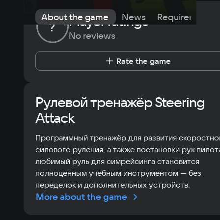
About the game
News
Requirements
Player ratings
?
No reviews
Rate the game
Рулевой тренажёр Steering
Attack
Программный тренажёр для развития скоростно
силового руления, а также постановки рук пилот
любимый руль для симрейсинга становится
полноценным учебным инструментом — без
переделок и дополнительных устройств.
More about the game