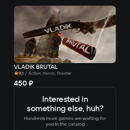
VLADIK BRUTAL
Car
9,1
/
7,
Action, Horror, Shooter
450 ₽
1 6
Interested in
something else, huh?
Hundreds more games are waiting for
you in the catalog