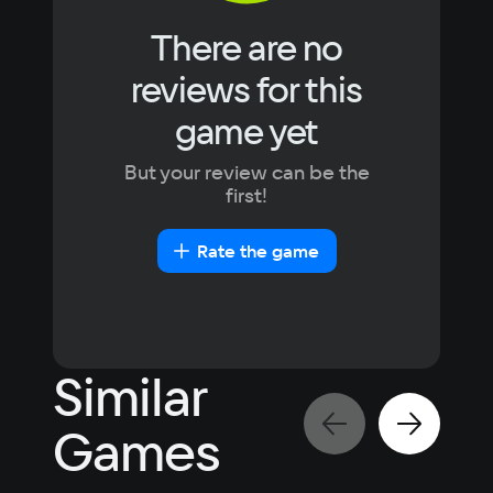
поддерживает работу с самыми 
популярными рулевыми базами 
There are no
представленными на рынке.
reviews for this
game yet
But your review can be the
first!
Rate the game
Similar
Games