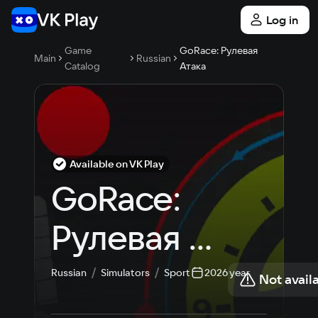
Log in
Game
GoRace: Рулевая
Main
Russian
Catalog
Атака
Available on VK Play
GoRace: 
Рулевая 
Атака
Russian
Simulators
Sport
2026 year
Not avail