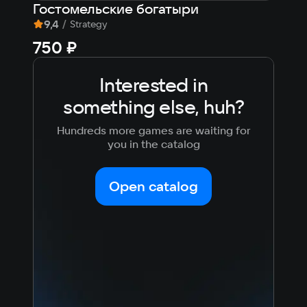
Гостомельские богатыри
9,4
/
7
/
Strategy
750 ₽
fr
Interested in
something else, huh?
Hundreds more games are waiting for
you in the catalog
Open catalog