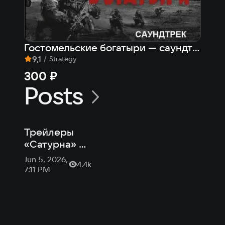
Гостомельские богатыри — саундтрек
9,1
/
Strategy
300 ₽
Posts
Трейлеры
«Сатурна» и
хоррора ILL:
Jun 5, 2026,
4.4k
новости
7:11 PM
российской
индустрии от
VK Play