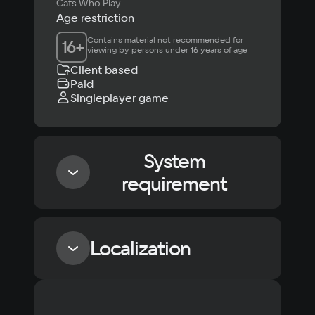
Cats Who Play
Age restriction
Contains material not recommended for 
16
+
viewing by persons under 16 years of age
Client based
Paid
Singleplayer game
System
requirement
Minimum
Localization
OS
Windows 10, Windows 11
Language
Text
Voiceover
Language
Processor