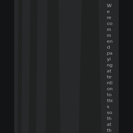
W
e
re
co
m
m
en
d
pa
yi
ng
at
te
nti
on
to
thi
s
so
th
at
th