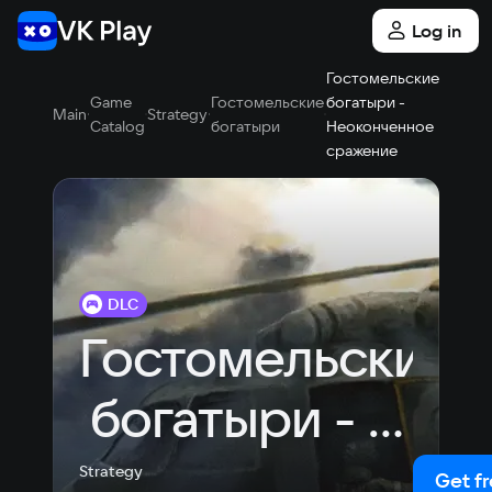
Log in
Гостомельские
Game
Гостомельские
богатыри -
Main
Strategy
Catalog
богатыри
Неоконченное
сражение
DLC
Гостомельские
 богатыри - 
Неоконченное
Strategy
Get f