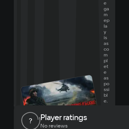
e
ga
m
ep
la
y
is
as
co
m
pl
et
e
as
po
ssi
bl
e.
Player ratings
?
No reviews