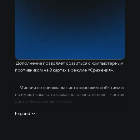
Дополнение позволяет сразиться с компьютерным
противником на 8 картах в режиме «Сражения».
— Миссии не привязаны к историческим событиям и
не имеют какого то сюжетного наполнения — чистая
дистиллированная тактика!
— Сражайтесь на уже известных по оригинальной
Expand
игре картах, а также попробуйте две новые,
созданные специально для этого режима.
— Забирайте с миссий свои любимые отряды,