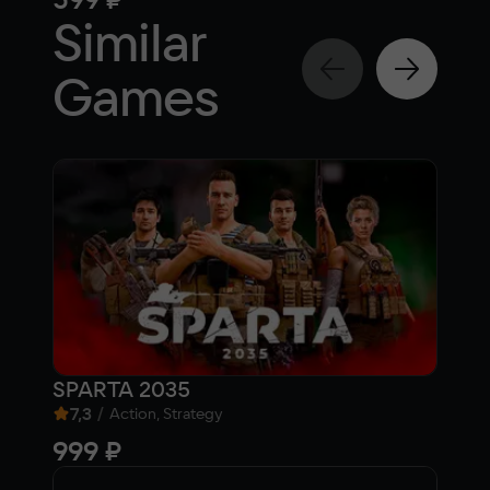
Similar
Games
SPARTA 2035
War
7,3
/
5,
Action, Strategy
999 ₽
Fre