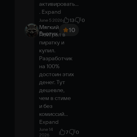
активировать.
.
Expand
13
0
June 5 2026
Мягкий
10
Енотик
Поиграл в 
пиратку и 
купил. 
Разработчик 
на 100% 
достоин этих 
денег. Тут 
дешевле, 
чем в стиме 
и без 
комиссий
...
Expand
June 14
7
0
2026