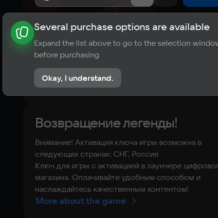
Several purchase options are available
About the game
News
Publications
Player ratings
Expand the list above to go to the selection windo
8
before purchasing
22 reviews
Okay, I understand.
Rate the game
Возвращение легенды!
Внимание! Активация ключа игры возможна в
следующих странах: СНГ, Россия
Ключ для игры с активацией в лаунчере цифрово
магазина. Оплачивайте удобным способом и
наслаждайтесь качественным контентом!
More about the game