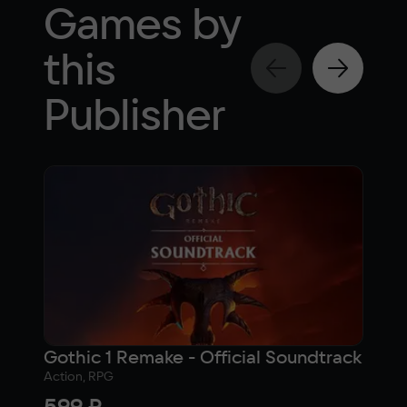
Games by
this
Publisher
Gothic 1 Remake - Official Soundtrack
Tid
Action, RPG
Adven
599 ₽
1 2