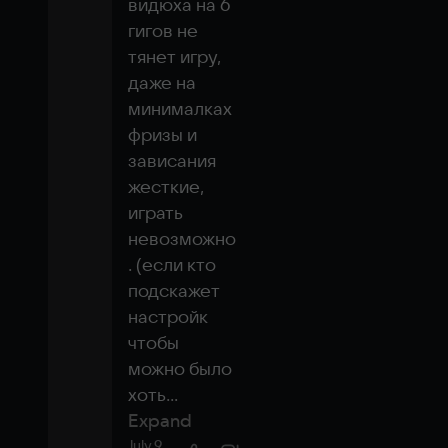
видюха на 6 
гигов не 
тянет игру, 
даже на 
минималках 
фризы и 
зависания 
жесткие, 
играть 
невозможно
. (если кто 
подскажет 
настройк 
чтобы 
можно было 
хоть
...
Expand
July 9