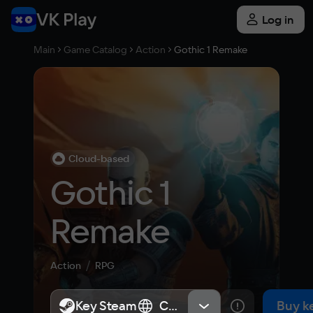
Log in
Main
Game Catalog
Action
Gothic 1 Remake
Cloud-based
Gothic 1 
Remake
Action
RPG
Key Steam
Key Steam
СНГ, Россия
СНГ, Россия
Buy k