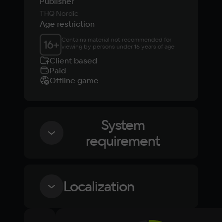
Publisher
THQ Nordic
Age restriction
Contains material not recommended for 
16
+
viewing by persons under 16 years of age
Client based
Paid
Offline game
System
requirement
Minimum
Localization
Other
, , , 	, 64-разрядные процессор и 