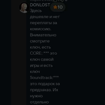
карта:&nbsp;DirectX compatible
DONLOST
10
To run in the cloud
Здесь 
дешевле и нет 
Hi-speed internet
переплаты за 
Purchased game
комиссию. 
No need to download
Ultra settings
Внимательно 
смотрите 
Play in the cloud
ключ, есть 
CORE: *** это 
ключ самой 
игры и есть 
ключ 
Soundtrack:*** 
это подарок за 
предзаказ. Их 
нужно 
отдельно 