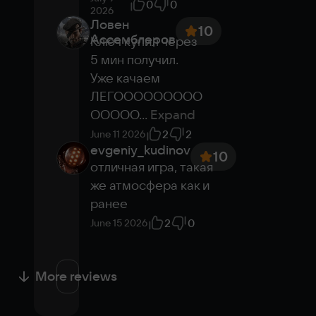
0
0
2026
Ловен
10
Ассемблеров
Ключ купил через 
5 мин получил.

Уже качаем

ЛЕГООООООООО
ООООО
...
Expand
2
2
June 11 2026
evgeniy_kudinov
10
отличная игра, такая 
же атмосфера как и 
ранее
2
0
June 15 2026
More reviews