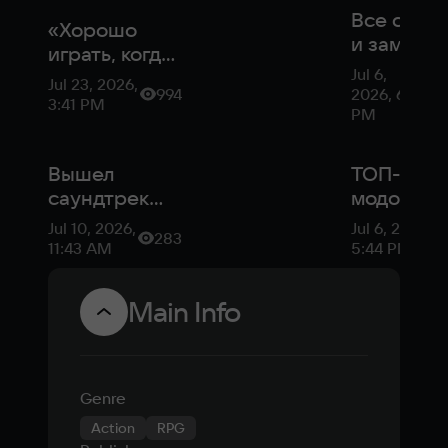
открываю
Все сунд
«Хорошо
и замки в
играть, когда
Gothic 1
Jul 6,
ты
Jul 23, 2026,
Remake —
994
2026, 6:54
бездельник»:
3:41 PM
комбинац
PM
Петр Гланц —
взлома и
о «Готике» и
ключи
озвучке
Вышел
ТОП-30
саундтрек
модов дл
ремейка
Gothic 1
Jul 10, 2026,
Jul 6, 2026,
283
«Готики»
Remake
11:43 AM
5:44 PM
Main Info
Genre
Action
RPG