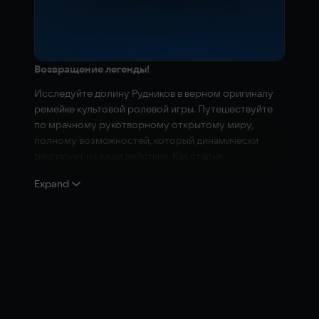
Возвращение легенды!
Исследуйте долину Рудников в верном оригиналу
ремейке культовой ролевой игры. Путешествуйте
по мрачному рукотворному открытому миру,
полному возможностей, который динамически
реагирует на ваши действия. Как старых
поклонников серии, так и новых искателей
Expand
приключений ждут незабываемые впечатления!
Добро пожаловать в колонию!
Королевство Миртана осадили полчища
беспощадных орков. Для производства мощного
оружия требуется огромное количество
волшебной руды, и король Робар II сослал всех
заключённых на рудники Хориниса. Чтобы никто не
сбежал, монарх приказал лучшим магам