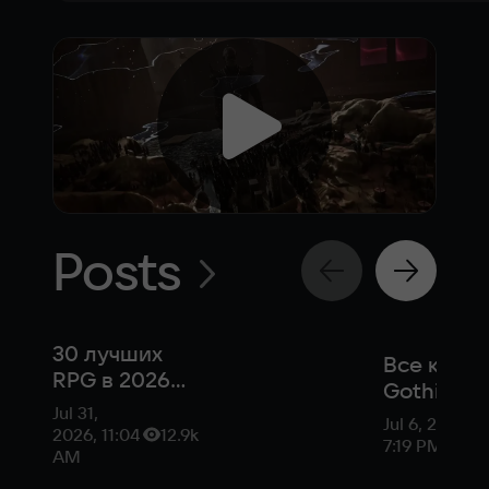
Posts
30 лучших
Все ключи
RPG в 2026
Gothic 1
году
Jul 31,
Remake —
Jul 6, 2026,
2026, 11:04
12.9k
найти и ч
7:19 PM
AM
они