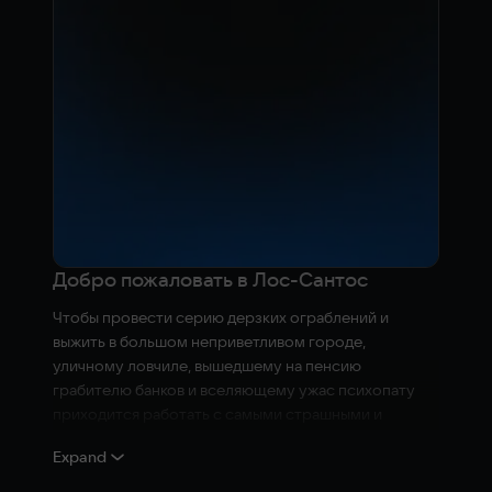
Добро пожаловать в Лос-Сантос
Чтобы провести серию дерзких ограблений и
выжить в большом неприветливом городе,
уличному ловчиле, вышедшему на пенсию
грабителю банков и вселяющему ужас психопату
приходится работать с самыми страшными и
безумными преступниками, шоуменами и
Expand
госслужащими Западного побережья.