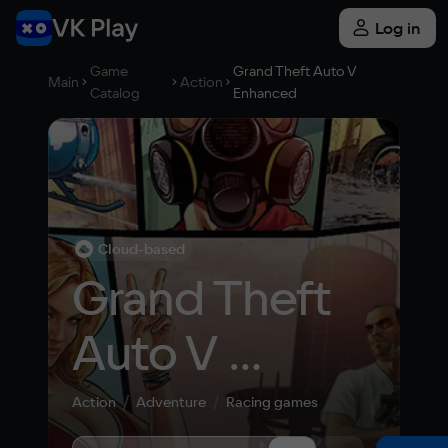
Log in
Game
Grand Theft Auto V
Main
Action
Catalog
Enhanced
Cloud-based
Grand Theft 
Auto V 
Enhanced
Action
Adventure
Racing games