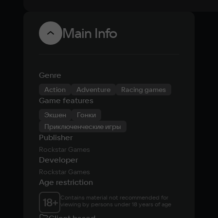
Main Info
Genre
Action
Adventure
Racing games
Game features
Экшен
Гонки
Приключенческие игры
Publisher
Rockstar Games
Developer
Rockstar Games
Age restriction
Contains material not recommended for 
18
+
viewing by persons under 18 years of age