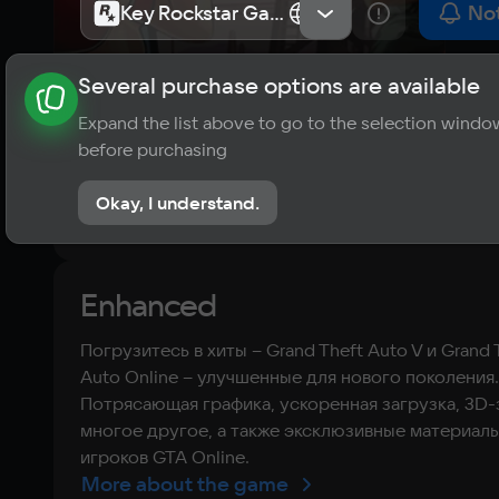
Key Rockstar Games Launcher
Key Rockstar Games Launcher
СНГ, Россия
СНГ, Россия
Not
Several purchase options are available
About the game
News
Requirements
Player ratings
Expand the list above to go to the selection windo
6,7
before purchasing
10 reviews
Okay, I understand.
Rate the game
Enhanced
Погрузитесь в хиты – Grand Theft Auto V и Grand 
Auto Online – улучшенные для нового поколения.
Потрясающая графика, ускоренная загрузка, 3D-
многое другое, а также эксклюзивные материал
игроков GTA Online.
More about the game