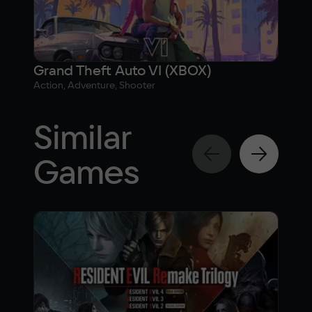
Grand Theft Auto VI (XBOX)
Gra
Action, Adventure, Shooter
Actio
Up
Similar
Games