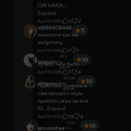
Purchased game
СИГНАЛА
...
No need to download
Expand
Ultra settings
2
2
April 10 2026
Play in the cloud
id886008448
5
помогите как её 
запустить
1
1
June 16 2026
99 h
10
telejohn
in-
лучше, чем было
game
7
4
April 18 2025
24 min.
10
dittedevil
in-
Приятная графика и 
game
сам процесс игры 
приятен, игра на все 
10
...
Expand
10
4
April 15 2025
25 h
10
kssussshaa
in-
5