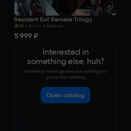
Resident Evil Remake Trilogy
Tan
10
/
7,1
Action, Adventure
5 999 ₽
Fre
Interested in
something else, huh?
Hundreds more games are waiting for
you in the catalog
Open catalog