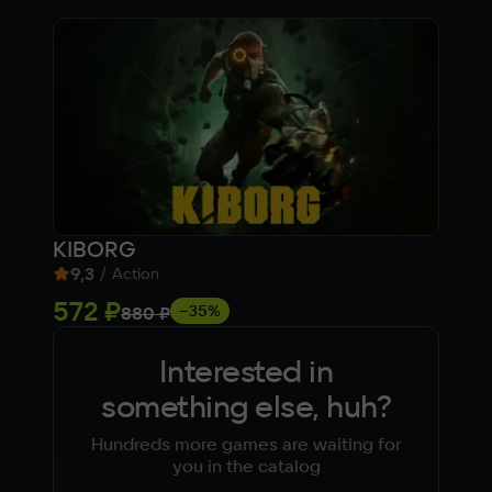
KIBORG
Pat
9,3
/
7
/
Action
572 ₽
Fre
−35%
880 ₽
Interested in
something else, huh?
Hundreds more games are waiting for
you in the catalog