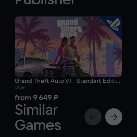
Grand Theft Auto VI - Standart Edition (PlayStation)
Other
Othe
from
9 649 ₽
fr
Similar
Games