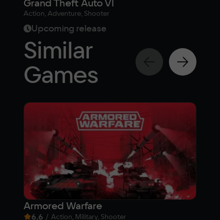
Grand Theft Auto VI
Action, Adventure, Shooter
6,
Upcoming release
fr
Similar
Games
Armored Warfare
Ка
6,6
/
8,
Action, Military, Shooter