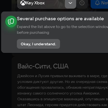
Key Xbox
Key Xbox
Not
Several purchase options are available
About the game
News
Publications
Player ratings
Expand the list above to go to the selection windo
?
before purchasing
No reviews
Okay, I understand.
Rate the game
Вайс-Сити, США
Джейсон и Лусия привыкли выживать в мире, где
условия диктуют другие. Но их очередная схема
обогащения провалилась, обнажив неприглядну
изнанку самого солнечного уголка Америки.
Оказавшись в эпицентре махинаций, опутавших в
штат Леонида, героям придется действовать как