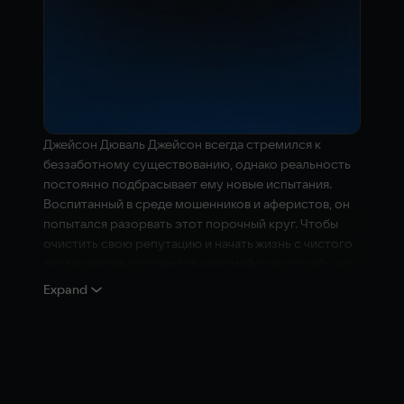
Джейсон Дюваль Джейсон всегда стремился к
беззаботному существованию, однако реальность
постоянно подбрасывает ему новые испытания.
Воспитанный в среде мошенников и аферистов, он
попытался разорвать этот порочный круг. Чтобы
очистить свою репутацию и начать жизнь с чистого
листа, юноша отправился на армейскую службу, но
по стечению обстоятельств оказался в регионе Кис.
Expand
Сегодня он вновь сотрудничает с местным
криминалитетом, занимаясь тем ремеслом,
которым владеет в совершенстве. Тем не менее,
зреет потребность в радикальных переменах.
Знакомство с Лусией кардинально перевернуло его
мир. К каким последствиям приведет этот союз —