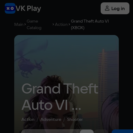
Log in
Game
Grand Theft Auto VI
Main
Action
Catalog
(XBOX)
Grand Theft 
Auto VI 
(XBOX)
Action
Adventure
Shooter