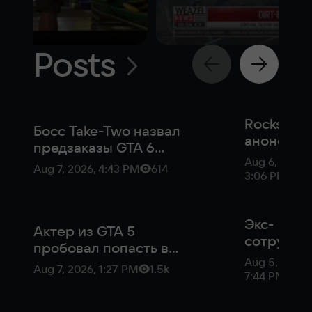
Posts
Rockstar
Босс Take-Two назвал
анонсиро
предзаказы GTA 6
презента
Aug 6, 2026,
«беспрецедентными»
Aug 7, 2026, 4:43 PM
614
геймплея
3:06 PM
для индустрии
6 — его
покажут 
Netflix
Экс-
Актер из GTA 5
сотрудни
пробовал попасть в
Rockstar
Aug 5, 2026,
GTA 6, но его не
Aug 7, 2026, 1:27 PM
1.5k
допустил
7:44 PM
взяли даже после 60
один пер
проб
GTA 6