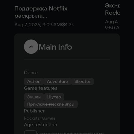
Экс-диза
Поддержка Netflix
Rockstar
раскрыла
Games
Aug 4, 2026,
продолжительность
Aug 7, 2026, 9:09 AM
1.3k
раскрыл
9:50 AM
показа геймплея GTA
причины
6
отмены
Main Info
Midnight 
5
Genre
Action
Adventure
Shooter
Game features
Экшен
Шутер
Приключенческие игры
Publisher
Rockstar Games
Age restriction
Contains material not recommended for 